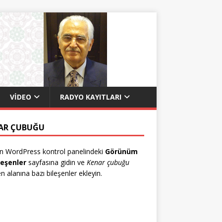
VIDEO
RADYO KAYITLARI
AR ÇUBUĞU
n WordPress kontrol panelindeki
Görünüm
leşenler
sayfasına gidin ve
Kenar çubuğu
en alanına bazı bileşenler ekleyin.