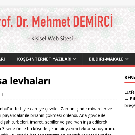
RI
KÖŞE-İNTERNET YAZILARI
BILDIRI-MAKALE
a levhaları
KEN
Lütfe
1
→ Bi
bileş
nbul’un fethiyle camiye çevrildi. Zaman içinde minareler ve
ı payandalar ile binanın çökmesi önlendi. Ana gövde ile
şah türbeleri, imaret, sebiller ve şadırvan inşa edilerek
am 3 sene önce bu köşede çıkan bir yazımı tekrar sunuyorum: