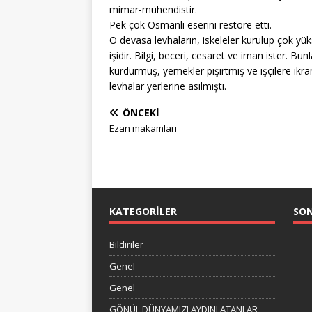
mimar-mühendistir.
Pek çok Osmanlı eserini restore etti.
O devasa levhaların, iskeleler kurulup çok yük
işidir. Bilgi, beceri, cesaret ve iman ister. B
kurdurmuş, yemekler pişirtmiş ve işçilere ikr
levhalar yerlerine asılmıştı.
ÖNCEKI
Ezan makamları
KATEGORILER
SO
Bildiriler
Genel
Genel
GÖNÜL DÜNYAMIZI AYDINLATANLAR