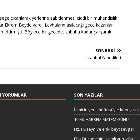
seğe çıkarılarak yerlerine sabitlenmesi ciddi bir mühendislik
unlar Ekrem Beyde vardı. Levhaların asılacağı gece kazanlar
am ettirmişti. Böylece bir gecede, sabaha kadar çalışarak
SONRAKI
İstanbul Yahudileri
N YORUMLAR
SON YAZILAR
İzmir’in yeni müftüsüyle konuştum
10 MUHARREM MATEM GÜNÜ
Hz. Hüseyn ve ehl-i beyt sevgisi
Ebu Dücane’nin çalımlı yürüyüşü