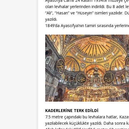
Ayasofya Camii 24 Kasım 1934’te müzeye çevr
olan levhalar yerlerinden indirildi. Bu 8 ade
“Ali”, “Hasan” ve “Hüseyin” isimleri yazılıdır.
yazıldı.
1849’da Ayasofya’nın tamiri sırasında yerleri
KADERLERİNE TERK EDİLDİ
7.5 metre çapındaki bu levhalara hatlar, Kaz
yazılabilecek küçüklükte yazıldı. Daha sonra 