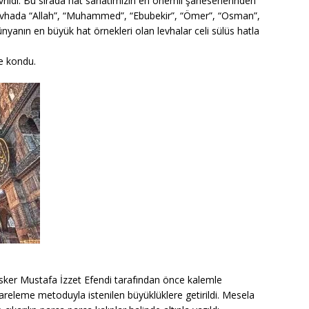
ildi. Bu sırada hat sanatımızın en önemli şaheserlerinden
t levhada “Allah”, “Muhammed”, “Ebubekir”, “Ömer”, “Osman”,
 Dünyanın en büyük hat örnekleri olan levhalar celi sülüs hatla
ne kondu.
asker Mustafa İzzet Efendi tarafından önce kalemle
kareleme metoduyla istenilen büyüklüklere getirildi. Mesela