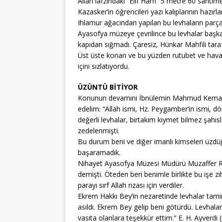
Allah lafzındaki “Elif Harfi” 5 metre 60 santime 
Kazasker’in öğrencileri yazı kalıplarının hazı
Ihlamur ağacından yapılan bu levhaların parçala
Ayasofya müzeye çevrilince bu levhalar başka 
kapıdan sığmadı. Çaresiz, Hünkar Mahfili tarafı
Üst üste konan ve bu yüzden rutubet ve havas
içini sızlatıyordu.
ÜZÜNTÜ BİTİYOR
Konunun devamını İbnülemin Mahmud Kemal İnal
edelim: “Allah ismi, Hz. Peygamber’in ismi, dö
değerli levhalar, birtakım kıymet bilmez şahısl
zedelenmişti.
Bu durum beni ve diğer imanlı kimseleri üzdüğ
başaramadık.
Nihayet Ayasofya Müzesi Müdürü Muzaffer Ra
demişti. Öteden beri benimle birlikte bu işe z
parayı sırf Allah rızası için verdiler.
Ekrem Hakkı Bey’in nezaretinde levhalar tamir
asıldı. Ekrem Bey gelip beni götürdü. Levhala
vasıta olanlara teşekkür ettim.” E. H. Ayverdi