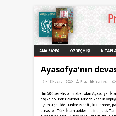
ANA SAYFA
ÖZGEÇMIŞI
KITAPLA
Ayasofya’nın devas
18 Haziran 2020
Fırat
Yeni Asır
Bin 500 senelik bir mabet olan Ayasofya, İsta
başka bölümler eklendi. Mimar Sinan’ın yaptığ
uyumlu şekilde Hünkar Mahfili, kütüphane, padi
burası bir Türk-İslam abidesi haline geldi. T