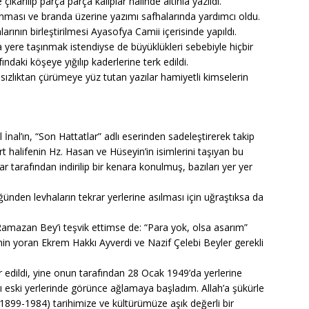
çıkarılıp parça parça kalıplar halinde altınla yazıldı.
rlanması ve branda üzerine yazımı safhalarında yardımcı oldu.
rının birleştirilmesi Ayasofya Camii içerisinde yapıldı.
yere taşınmak istendiyse de büyüklükleri sebebiyle hiçbir
ndaki köşeye yığılıp kaderlerine terk edildi.
ızlıktan çürümeye yüz tutan yazılar hamiyetli kimselerin
’ın, “Son Hattatlar” adlı eserinden sadeleştirerek takip
rt halifenin Hz. Hasan ve Hüseyin’in isimlerini taşıyan bu
ar tarafından indirilip bir kenara konulmuş, bazıları yer yer
ünden levhaların tekrar yerlerine asılması için uğraştıksa da
mazan Bey’i teşvik ettimse de: “Para yok, olsa asarım”
ihin yoran Ekrem Hakkı Ayverdi ve Nazif Çelebi Beyler gerekli
 edildi, yine onun tarafından 28 Ocak 1949’da yerlerine
rı eski yerlerinde görünce ağlamaya başladım. Allah’a şükürle
 (1899-1984) tarihimize ve kültürümüze aşık değerli bir