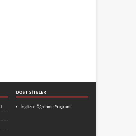
DOST SITELER
-1
İngilizce Öğrenme Programı