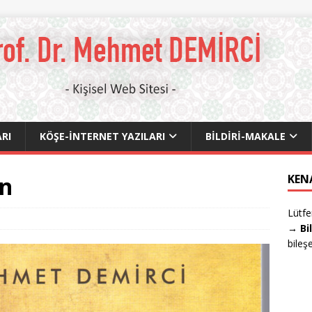
RI
KÖŞE-İNTERNET YAZILARI
BILDIRI-MAKALE
an
KEN
Lütfe
→ Bi
bileş