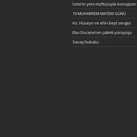
İzmir’in yeni müftüsüyle konuştum
10 MUHARREM MATEM GÜNÜ
Hz. Hüseyn ve ehl-i beyt sevgisi
Ebu Dücane’nin çalımlı yürüyüşü
Savaş hukuku