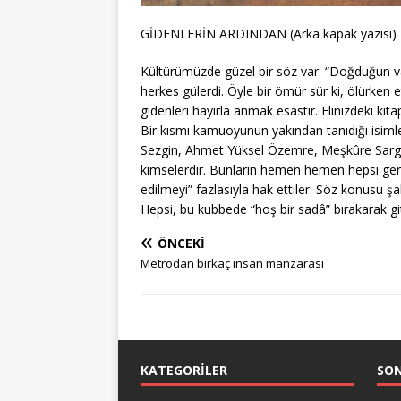
GİDENLERİN ARDINDAN (Arka kapak yazısı)
Kültürümüzde güzel bir söz var: “Doğduğun vak
herkes gülerdi. Öyle bir ömür sür ki, ölürken e
gidenleri hayırla anmak esastır. Elinizdeki k
Bir kısmı kamuoyunun yakından tanıdığı isimler
Sezgin, Ahmet Yüksel Özemre, Meşkûre Sargut,
kimselerdir. Bunların hemen hemen hepsi gerçe
edilmeyi” fazlasıyla hak ettiler. Söz konusu şah
Hepsi, bu kubbede “hoş bir sadâ” bırakarak git
ÖNCEKI
Metrodan birkaç insan manzarası
KATEGORILER
SO