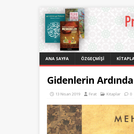
ANA SAYFA
ÖZGEÇMIŞI
KITAPLA
Gidenlerin Ardınd
13 Nisan 2019
Fırat
Kitaplar
0