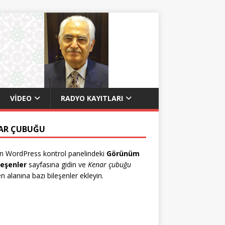
VIDEO
RADYO KAYITLARI
AR ÇUBUĞU
n WordPress kontrol panelindeki
Görünüm
leşenler
sayfasına gidin ve
Kenar çubuğu
en alanına bazı bileşenler ekleyin.