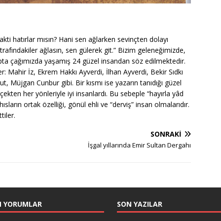
ti hatırlar mısın? Hani sen ağlarken sevinçten dolayı
trafındakiler ağlasın, sen gülerek git.” Bizim geleneğimizde,
itapta çağımızda yaşamış 24 güzel insandan söz edilmektedir.
: Mahir İz, Ekrem Hakkı Ayverdi, İlhan Ayverdi, Bekir Sıdkı
 Müjgan Cunbur gibi. Bir kısmı ise yazarın tanıdığı güzel
kten her yönleriyle iyi insanlardı. Bu sebeple “hayırla yâd
ısların ortak özelliği, gönül ehli ve “derviş” insan olmalarıdır.
tiler.
SONRAKI
İşgal yıllarında Emir Sultan Dergahı
N YORUMLAR
SON YAZILAR