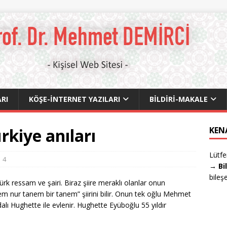
RI
KÖŞE-İNTERNET YAZILARI
BILDIRI-MAKALE
rkiye anıları
KEN
Lütfe
4
→ Bi
bileş
 ressam ve şairi. Biraz şiire meraklı olanlar onun
 nur tanem bir tanem” şiirini bilir. Onun tek oğlu Mehmet
lı Hughette ile evlenir. Hughette Eyüboğlu 55 yıldır