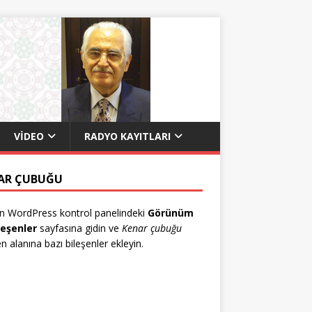
VIDEO
RADYO KAYITLARI
AR ÇUBUĞU
n WordPress kontrol panelindeki
Görünüm
leşenler
sayfasına gidin ve
Kenar çubuğu
en alanına bazı bileşenler ekleyin.