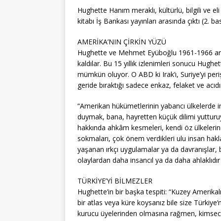
Hughette Hanım meraklı, kültürlü, bilgili ve eli
kitabı İş Bankası yayınları arasında çıktı (2. ba
AMERİKA’NIN ÇİRKİN YÜZÜ
Hughette ve Mehmet Eyüboğlu 1961-1966 ar
kaldılar. Bu 15 yıllık izlenimleri sonucu Hugh
mümkün oluyor. O ABD ki Irak’ı, Suriye’yi periş
geride bıraktığı sadece enkaz, felaket ve acıdı
“Amerikan hükümetlerinin yabancı ülkelerde in
duymak, bana, hayretten küçük dilimi yutturuyo
hakkında ahkâm kesmeleri, kendi öz ülkelerinde
sokmaları, çok önem verdikleri ulu insan hak
yaşanan ırkçı uygulamalar ya da davranışlar,
olaylardan daha insancıl ya da daha ahlaklıdır 
TÜRKİYE’Yİ BİLMEZLER
Hughette’in bir başka tespiti: “Kuzey Amerikalı
bir atlas veya küre koysanız bile size Türki
kurucu üyelerinden olmasına rağmen, kimsecik