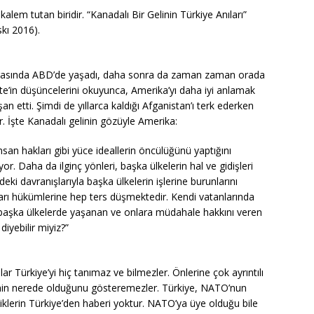
 kalem tutan biridir. “Kanadalı Bir Gelinin Türkiye Anıları”
skı 2016).
asında ABD’de yaşadı, daha sonra da zaman zaman orada
ette’in düşüncelerini okuyunca, Amerika’yı daha iyi anlamak
an etti. Şimdi de yıllarca kaldığı Afganistan’ı terk ederken
r. İşte Kanadalı gelinin gözüyle Amerika:
san hakları gibi yüce ideallerin öncülüğünü yaptığını
r. Daha da ilginç yönleri, başka ülkelerin hal ve gidişleri
ki davranışlarıyla başka ülkelerin işlerine burunlarını
ları hükümlerine hep ters düşmektedir. Kendi vatanlarında
 başka ülkelerde yaşanan ve onlara müdahale hakkını veren
diyebilir miyiz?”
lar Türkiye’yi hiç tanımaz ve bilmezler. Önlerine çok ayrıntılı
ye’nin nerede olduğunu gösteremezler. Türkiye, NATO’nun
lerin Türkiye’den haberi yoktur. NATO’ya üye olduğu bile