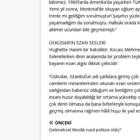
bilinmez. 1960’larda Amerika’da yaşarken Türki
Yirmi yıl sonra, Montreal’de okuyan oğlum a
trenle mi geldiğim sorulmuştur! Şaşırtıcı yüzl
yaşamadığım da sorulmuştu. Halbuki orada ki
aklımın ucundan bile geçmemişti.”
ÜSKÜDAR’IN EZAN SESLERİ
Hughette Hanım bir Katoliktir. Kocası Mehmet
Evlenirlerken dinin aralarında bir problem teşk
bayanın ezan algısı dikkat çekicidir:
“Üsküdar, İstanbul’un adı şarkılara girmiş çok
camilerin minarelerinden okunan ezan sesleri a
varlığından habersiz olduğum ve benliğimi çok 
insanı huzur duyabildiği bir ortama yükseltip o
çok derin olmasa da bana birbirleriyle konuşuyo
geçmiş olmasına rağmen hâlâ huşu ile yad ed
ÖNCEKI
Geleneksel Alevilik nasıl politize oldu?