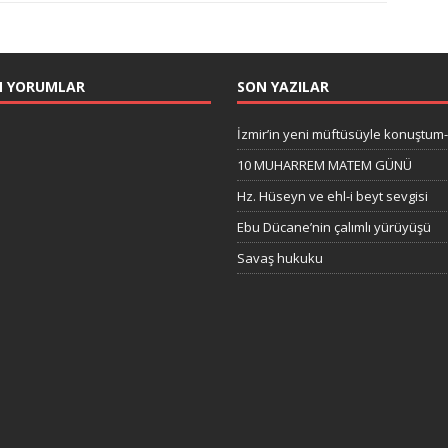
N YORUMLAR
SON YAZILAR
İzmir’in yeni müftüsüyle konuştum
10 MUHARREM MATEM GÜNÜ
Hz. Hüseyn ve ehl-i beyt sevgisi
Ebu Dücane’nin çalımlı yürüyüşü
Savaş hukuku