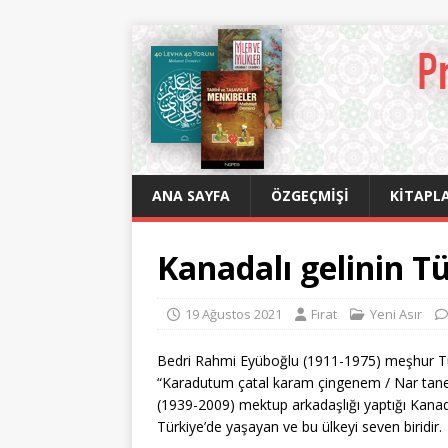
ANA SAYFA
ÖZGEÇMIŞI
KITAPLA
Kanadalı gelinin Tü
19 Ağustos 2021
Fırat
Yeni Asır
Bedri Rahmi Eyüboğlu (1911-1975) meşhur Türk
“Karadutum çatal karam çingenem / Nar tanem
(1939-2009) mektup arkadaşlığı yaptığı Kanada
Türkiye’de yaşayan ve bu ülkeyi seven biridir.