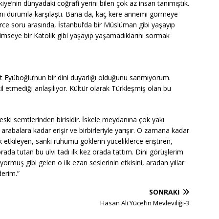
ye’nin dünyadaki coğrafi yerini bilen çok az insan tanımıştık.
ynı durumla karşılaştı. Bana da, kaç kere annemi görmeye
erce soru arasında, İstanbul’da bir Müslüman gibi yaşayıp
mseye bir Katolik gibi yaşayıp yaşamadıklarını sormak
 Eyüboğlu’nun bir dini duyarlığı olduğunu sanmıyorum.
il etmediği anlaşılıyor. Kültür olarak Türkleşmiş olan bu
 eski semtlerinden birisidir. İskele meydanına çok yakı
rabalara kadar erişir ve birbirleriyle yarışır. O zamana kadar
etkileyen, sanki ruhumu göklerin yüceliklerce eriştiren,
rada tutan bu ulvi tadı ilk kez orada tattım. Dini görüşlerim
rmuş gibi gelen o ilk ezan seslerinin etkisini, aradan yıllar
erim.”
SONRAKI
Hasan Ali Yücel’in Mevleviliği-3