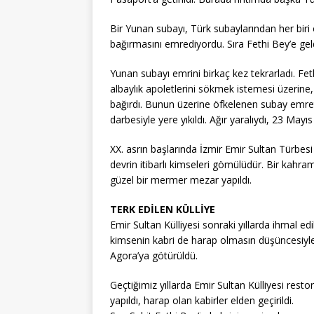
Bir Yunan subayı, Türk subaylarından her biri 
bağırmasını emrediyordu. Sıra Fethi Bey’e geld
Yunan subayı emrini birkaç kez tekrarladı. Fe
albaylık apoletlerini sökmek istemesi üzerine, e
bağırdı. Bunun üzerine öfkelenen subay emrett
darbesiyle yere yıkıldı. Ağır yaralıydı, 23 May
XX. asrın başlarında İzmir Emir Sultan Türbesi
devrin itibarlı kimseleri gömülüdür. Bir kahra
güzel bir mermer mezar yapıldı.
TERK EDİLEN KÜLLİYE
Emir Sultan Külliyesi sonraki yıllarda ihmal edi
kimsenin kabri de harap olmasın düşüncesiyle b
Agora’ya götürüldü.
Geçtiğimiz yıllarda Emir Sultan Külliyesi resto
yapıldı, harap olan kabirler elden geçirildi.