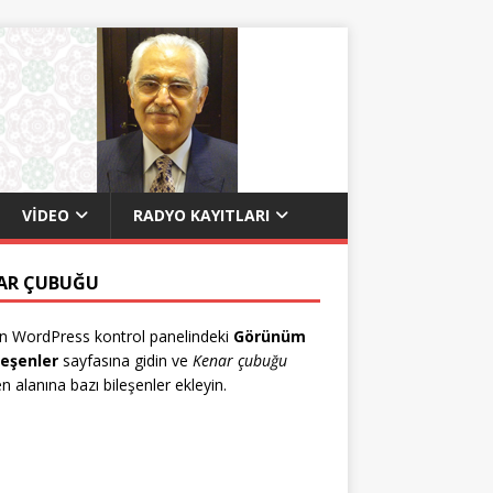
VIDEO
RADYO KAYITLARI
AR ÇUBUĞU
n WordPress kontrol panelindeki
Görünüm
leşenler
sayfasına gidin ve
Kenar çubuğu
en alanına bazı bileşenler ekleyin.