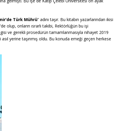
ına gelmişti. Bu işe de Katip Çelebi Üniversitesi ön ayak
mir’de Türk Mührü
” adını taşır. Bu kitabın yazarlarından ikisi
e olup, onların ısrarlı takibi, Rektörlüğün bu işi
lgisi ve gerekli prosedürün tamamlanmasıyla nihayet 2019
abri asıl yerine taşınmış oldu. Bu konuda emeği geçen herkese