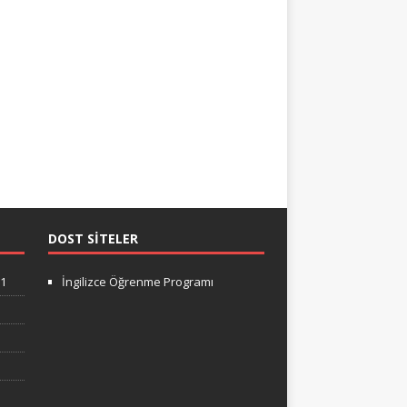
DOST SITELER
-1
İngilizce Öğrenme Programı