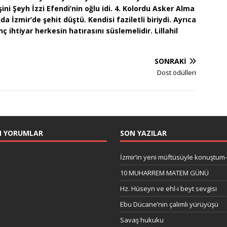
ni Şeyh İzzi Efendi’nin oğlu idi. 4. Kolordu Asker Alma
 İzmir’de şehit düştü. Kendisi faziletli biriydi. Ayrıca
 ihtiyar herkesin hatırasını süslemelidir. Lillahil
SONRAKI
Dost ödülleri
N YORUMLAR
SON YAZILAR
İzmir’in yeni müftüsüyle konuştum
10 MUHARREM MATEM GÜNÜ
Hz. Hüseyn ve ehl-i beyt sevgisi
Ebu Dücane’nin çalımlı yürüyüşü
Savaş hukuku