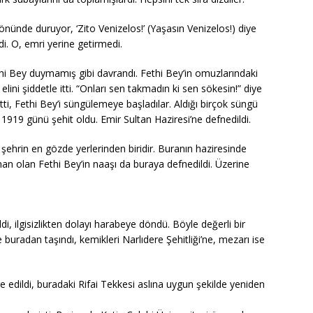
önünde duruyor, ‘Zito Venizelos!’ (Yaşasın Venizelos!) diye
i. O, emri yerine getirmedi.
thi Bey duymamış gibi davrandı. Fethi Bey’in omuzlarındaki
lini şiddetle itti. “Onları sen takmadın ki sen sökesin!” diye
i, Fethi Bey’i süngülemeye başladılar. Aldığı birçok süngü
ıs 1919 günü şehit oldu. Emir Sultan Haziresi’ne defnedildi.
 şehrin en gözde yerlerinden biridir. Buranın haziresinde
man olan Fethi Bey’in naaşı da buraya defnedildi. Üzerine
ldi, ilgisizlikten dolayı harabeye döndü. Böyle değerli bir
uradan taşındı, kemikleri Narlıdere Şehitliği’ne, mezarı ise
re edildi, buradaki Rifai Tekkesi aslına uygun şekilde yeniden