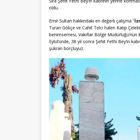
Sıra Şehit Fethi Bey’in kabrinin yerine konmas
oldu.
Emir Sultan hakkındaki en değerli çalışma “
İz
Turan Gökçe ve Cahit Telci halen Katip Çelebi’d
benimsemesi, Vakıflar Bölge Müdürlüğü’nün i
Eylül’ünde, 38 yıl sonra Şehit Fethi Bey’in k
şükran borçluyuz.