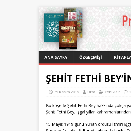
ANA SAYFA
ÖZGEÇMIŞI
KITAPLA
ŞEHİT FETHİ BEY’
25 Kasım 2019
Fırat
Yeni Asır
1
Bu köşede Şehit Fethi Bey hakkında çokça yaz
Şehit Fethi Bey, işgal yılları kahramanlarında
15 Mayıs 1919 günü Yunan ordusu İzmir’i işgal
Pasaport’a getirildi. Burada rıhtımda başka Tür