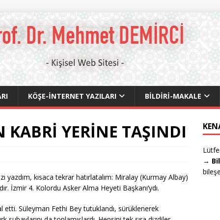
RI
KÖŞE-İNTERNET YAZILARI
BILDIRI-MAKALE
İN KABRİ YERİNE TAŞINDI
KEN
Lütfe
→ Bi
bileş
ı yazdım, kısaca tekrar hatırlatalım: Miralay (Kurmay Albay)
ndır. İzmir 4. Kolordu Asker Alma Heyeti Başkanı’ydı.
 etti. Süleyman Fethi Bey tutuklandı, sürüklenerek
k subaylarını da toplamışlardı. Hepsini tek sıra dizdiler.