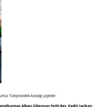
müz Türkçesindeki karşılığı şöyledir:
, Genelkurmay Albayı Süleyman Fethi Bey. Kadiri tarikatı