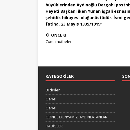
büyüklerinden Aydınoğlu Dergahı postnişi
Heyeti Başkanı iken Yunan işgali esnasında
şehitlik hikayesi olağanüstüdür. İsmi genç
fatiha. 23 Mayıs 1335/1919”
ÖNCEKI
Cuma hutbeleri
KATEGORILER
SO
Bildiriler
Genel
Genel
GÖNÜL DÜNYAMIZI AYDINLATANLAR
HADİSLER