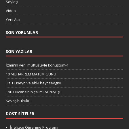
Söyleşi
Video
Yeni Asır
SON YORUMLAR
SON YAZILAR
İzmir’in yeni müftüsüyle konuştum-1
10 MUHARREM MATEM GÜNÜ
Hz. Hüseyn ve ehl-i beyt sevgisi
Ebu Dücane’nin çalımlı yürüyüşü
Savaş hukuku
DOST SITELER
İngilizce Öğrenme Programı