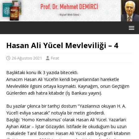
Hasan Ali Yücel Mevleviliği – 4
26 Ağustos 2021
Fırat
Başlıktaki konu ilk 3 yazıda bitecekti.
Amacım Hasan Ali Yücel’in kendi beyanlarından hareketle
Mevlevilikle ilgisini ortaya koymaktı. Kaynağım, onun Geçtiğim
Günlerden adlı hatıra kitabıdır (İş Bankası yayını).
Bu yazılar çıkınca bir tarihçi dostum “Yazılarınızı okuyan H. A.
Yücel’i evliya sanacak” notuyla bir metin gönderdi.
Başlığı: ‘Homo Kemalismus’ olarak Hasan Ali Yücel. Yazarları:
Ayhan Aktar – İştar Gözaydın. İstifade ile okuduğum bu uzun
makalede Tanıl Bora’nın Hasan Ali Yücel adlı biyografi kitabının