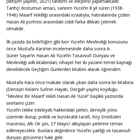
(İletişim yayının, 2021) tanıtımı ve eleştirisi yapılmaktadır.
Tarihçi dostumun amacı, sanırım Yücel’in 8 yıl süren (1938-
1946) Maarif Vekilliği sırasındaki icraatıyla, hatıralarında çizilen
Hasan Ali portresi arasındaki ciddi farka dikkati çekmek
olmalıdır.
İlk yazıda da belirttiğim gibi ben Yücel’in Mevleviliği konusunu
önce Mustafa Kara’nın incelemesinde daha sonra A.
Güner Sayar’ın Hasan Ali Yücel’in Tasavvufi Dünyası ve
Mevleviliği adlı kitabından; nihayet her iki yazarın temel kaynağı
denebilecek Geçtiğim Günlerden kitabını alarak öğrendim.
Mustafa Kara önce makale olarak çıkan daha sonra bir kitabına
(Dervişin Kelamı Sufinin Hayatı, Dergah yayını) koyduğu
“Mevlevi Bir Maarif Vekili Hasan Ali Yücel” başlıklı yazısında
sınırlarını çizer:
Yücel’in tekke edebiyatı hakkındaki şiirleri, dervişlik yönü
üzerinde durup; politik ve bürokratik tarafı, Köy Enstitüleri
macerası, Altı Ok şiiri, 27 Mayıs’ı alkışlayan şiirlerine temas
edilmeyecektir. Bunlara değinilince Yücel’in şairliği ve tasavvufi
dünyası görünmez hale gelir.