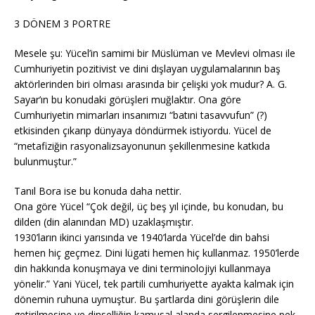
3 DÖNEM 3 PORTRE
Mesele şu: Yücel’in samimi bir Müslüman ve Mevlevi olması ile
Cumhuriyetin pozitivist ve dini dışlayan uygulamalarının baş
aktörlerinden biri olması arasında bir çelişki yok mudur? A. G.
Sayar’ın bu konudaki görüşleri muğlaktır. Ona göre
Cumhuriyetin mimarları insanımızı “batıni tasavvufun” (?)
etkisinden çıkarıp dünyaya döndürmek istiyordu. Yücel de
“metafiziğin rasyonalizsayonunun şekillenmesine katkıda
bulunmuştur.”
Tanıl Bora ise bu konuda daha nettir.
Ona göre Yücel “Çok değil, üç beş yıl içinde, bu konudan, bu
dilden (din alanından MD) uzaklaşmıştır.
1930’ların ikinci yarısında ve 1940’larda Yücel’de din bahsi
hemen hiç geçmez. Dini lügati hemen hiç kullanmaz. 1950’lerde
din hakkında konuşmaya ve dini terminolojiyi kullanmaya
yönelir.” Yani Yücel, tek partili cumhuriyette ayakta kalmak için
dönemin ruhuna uymuştur. Bu şartlarda dini görüşlerin dile
getirilmesine ve dinselliğin kamusal alanda sergilenmesine pek