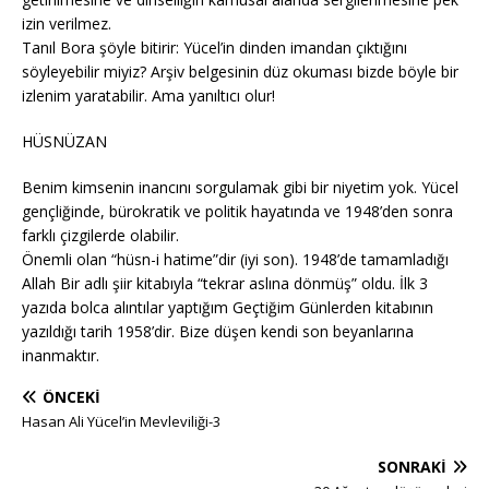
izin verilmez.
Tanıl Bora şöyle bitirir: Yücel’in dinden imandan çıktığını
söyleyebilir miyiz? Arşiv belgesinin düz okuması bizde böyle bir
izlenim yaratabilir. Ama yanıltıcı olur!
HÜSNÜZAN
Benim kimsenin inancını sorgulamak gibi bir niyetim yok. Yücel
gençliğinde, bürokratik ve politik hayatında ve 1948’den sonra
farklı çizgilerde olabilir.
Önemli olan “hüsn-i hatime”dir (iyi son). 1948’de tamamladığı
Allah Bir adlı şiir kitabıyla “tekrar aslına dönmüş” oldu. İlk 3
yazıda bolca alıntılar yaptığım Geçtiğim Günlerden kitabının
yazıldığı tarih 1958’dir. Bize düşen kendi son beyanlarına
inanmaktır.
ÖNCEKI
Hasan Ali Yücel’in Mevleviliği-3
SONRAKI