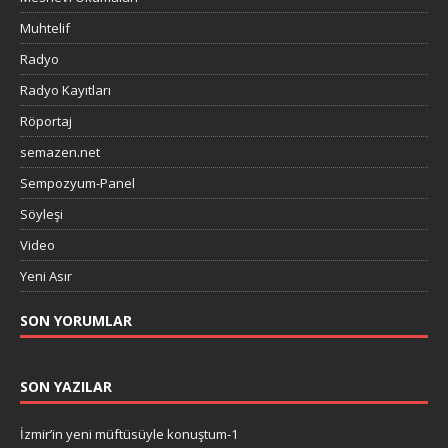
Muhtelif
Radyo
Radyo Kayıtları
Röportaj
semazen.net
Sempozyum-Panel
Söyleşi
Video
Yeni Asır
SON YORUMLAR
SON YAZILAR
İzmir’in yeni müftüsüyle konuştum-1