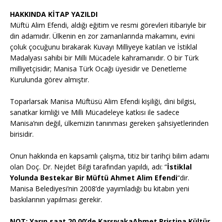
HAKKINDA KİTAP YAZILDI
Müftü Alim Efendi, aldığı eğitim ve resmi görevleri itibariyle bir
din adamıdır. Ülkenin en zor zamanlarında makamını, evini
çoluk çocuğunu bırakarak Kuvayı Milliyeye katılan ve İstiklal
Madalyası sahibi bir Milli Mücadele kahramanıdır. O bir Türk
milliyetçisidir; Manisa Türk Ocağı üyesidir ve Denetleme
Kurulunda görev almıştır.
Toparlarsak Manisa Müftüsü Alim Efendi kişiliği, dini bilgisi,
sanatkar kimliği ve Milli Mücadeleye katkısı ile sadece
Manisa’nın değil, ülkemizin tanınması gereken şahsiyetlerinden
birisidir.
Onun hakkında en kapsamlı çalışma, titiz bir tarihçi bilim adamı
olan Doç. Dr. Nejdet Bilgi tarafından yapıldı, adı: “
İstiklal
Yolunda Bestekar Bir Müftü Ahmet Alim Efendi
“dir.
Manisa Belediyesi’nin 2008’de yayımladığı bu kitabın yeni
baskılarının yapılması gerekir.
NOT: Yarın saat 20.00’de Karşıyaka
Ahmet Priştina Kültür