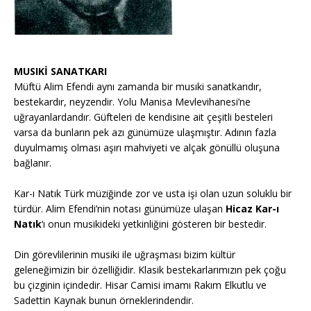
MUSIKİ SANATKARI
Müftü Alim Efendi aynı zamanda bir musıki sanatkarıdır,
bestekardır, neyzendir. Yolu Manisa Mevlevihanesi’ne
uğrayanlardandır. Güfteleri de kendisine ait çeşitli besteleri
varsa da bunların pek azı günümüze ulaşmıştır. Adının fazla
duyulmamış olması aşırı mahviyeti ve alçak gönüllü oluşuna
bağlanır.
Kar-ı Natık Türk müziğinde zor ve usta işi olan uzun soluklu bir
türdür. Alim Efendi’nin notası günümüze ulaşan
Hicaz Kar-ı
Natık
‘ı onun musikideki yetkinliğini gösteren bir bestedir.
Din görevlilerinin musiki ile uğraşması bizim kültür
geleneğimizin bir özelliğidir. Klasik bestekarlarımızın pek çoğu
bu çizginin içindedir. Hisar Camisi imamı Rakım Elkutlu ve
Sadettin Kaynak bunun örneklerindendir.