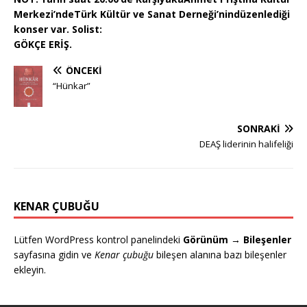
Merkezi’nde
Türk Kültür ve Sanat Derneği’nin
düzenlediği
konser var. Solist:
GÖKÇE ERİŞ.
ÖNCEKI
“Hünkar”
SONRAKI
DEAŞ liderinin halifeliği
KENAR ÇUBUĞU
Lütfen WordPress kontrol panelindeki
Görünüm → Bileşenler
sayfasına gidin ve
Kenar çubuğu
bileşen alanına bazı bileşenler
ekleyin.