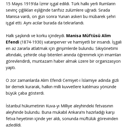
15 Mayıs 1919’da İzmir işgal edildi. Türk halkı yerli Rumların
sevinç çığlıkları eşliğinde tarifsiz zulümlere uğradı. Sırada
Manisa vardı, on gün sonra Yunan askeri bu mübarek şehri
işgal etti. Aynı acılar burada da tekrarlandı.
Halk şaşkındı ve korku içindeydi.
Manisa Müftüsü Alim
Efendi
(1874-1930) vatanperver ve hamiyetli bir insandı. İşgali
en az zararla atlatmak için girişimlerde bulundu. Sıkıyönetimi
altındaki, şehirde olup bitenleri anında öğrenmek için imamları
görevlendirdi, muntazam haber almak üzere bir organizasyon
yaptı.
O zor zamanlarda Alim Efendi Cemiyet-i İslamiye adında gizli
bir dernek kurarak, halkın milli kuvvetlere katılması yönünde
büyük çaba gösterdi.
İstanbul hükumetinin Kuva-yı Milliye aleyhindeki fetvasının
aleyhinde bulundu. Buna mukabil Ankara’nı hazırladığı karşı
fetva heyetinin içinde yer aldı, sonunda müftülük görevinden
azledildi.