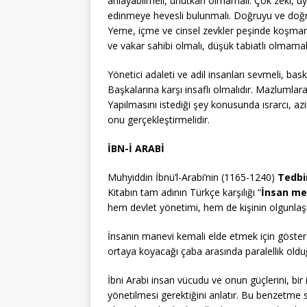
anlayabilmeli, unutkan olmamalı. Çok zeki, uyanı
edinmeye hevesli bulunmalı. Doğruyu ve doğru
Yeme, içme ve cinsel zevkler peşinde koşmam
ve vakar sahibi olmalı, düşük tabiatlı olmamalı
Yönetici adaleti ve adil insanları sevmeli, ba
Başkalarına karşı insaflı olmalıdır. Mazlumlar
Yapılmasını istediği şey konusunda ısrarcı, az
onu gerçekleştirmelidir.
İBN-İ ARABİ
Muhyiddin İbnü’l-Arabi’nin (1165-1240)
Tedbir
Kitabın tam adının Türkçe karşılığı “
İnsan mem
hem devlet yönetimi, hem de kişinin olgunlaş
İnsanın manevi kemali elde etmek için göstere
ortaya koyacağı çaba arasında paralellik olduğu
İbni Arabi insan vücudu ve onun güçlerini, bir 
yönetilmesi gerektiğini anlatır. Bu benzetme sa