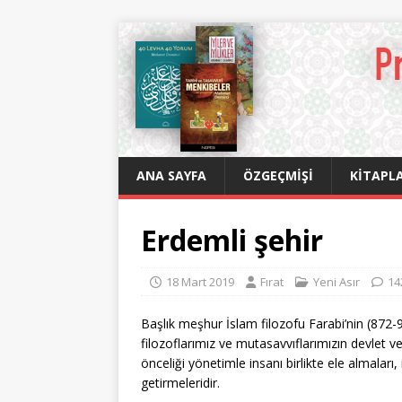
ANA SAYFA
ÖZGEÇMIŞI
KITAPLA
Erdemli şehir
18 Mart 2019
Fırat
Yeni Asır
14
Başlık meşhur İslam filozofu Farabi’nin (872-
filozoflarımız ve mutasavvıflarımızın devlet ve
önceliği yönetimle insanı birlikte ele almaları,
getirmeleridir.