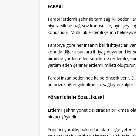
FARABİ
Farabi “erdemli şehir ile tam sağlıklı beden” ar
hiyerarşik bir bağ söz konusu ise, aynı şey sa
konusudur. Mutluluk erdemli şehrin belirleyicis
Farabi’ye göre her insanın belirli ihtiyaçları va
konuda diğer insanlara ihtiyaç duyarlar. Her
birbirine yardım eden şehirlerde (erdemli şehir
yardım eden şehirler erdemli milleti oluşturur.
Farabi insan bedeninde kalbe öncelik verir. D
bu bozukluğun giderilmesini sağlayan kalptir. 
YÖNETİCİNİN ÖZELLİKLERİ
Erdemli şehrin yöneticisi sıradan bir kimse o
birkaçı şöyledir:
Yönetici yaratılış bakımdan idareciliğe yetene