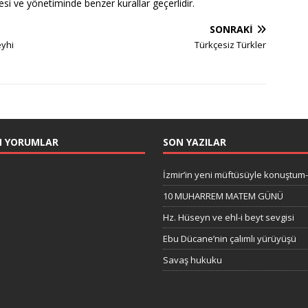
mesi ve yönetiminde benzer kurallar geçerlidir.
SONRAKI
eyhi
Türkçesiz Türkler
N YORUMLAR
SON YAZILAR
İzmir’in yeni müftüsüyle konuştum
10 MUHARREM MATEM GÜNÜ
Hz. Hüseyn ve ehl-i beyt sevgisi
Ebu Dücane’nin çalımlı yürüyüşü
Savaş hukuku