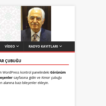
VIDEO
RADYO KAYITLARI
AR ÇUBUĞU
n WordPress kontrol panelindeki
Görünüm
leşenler
sayfasına gidin ve
Kenar çubuğu
en alanına bazı bileşenler ekleyin.