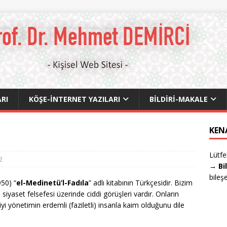
RI
KÖŞE-İNTERNET YAZILARI
BILDIRI-MAKALE
KEN
Lütfe
2
→ Bi
bileş
950) “
el-Medinetü’l-Fadıla
” adlı kitabının Türkçesidir. Bizim
 siyaset felsefesi üzerinde ciddi görüşleri vardır. Onların
 iyi yönetimin erdemli (faziletli) insanla kaim olduğunu dile