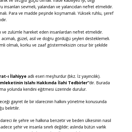
k ve sezgisi güçlü olmalı. İfade kabiliyeti iyi, bilgi
 insanları sevmeli, yalandan ve yalancıdan nefret etmelidir.
alı. Para ve madde peşinde koşmamalı. Yüksek ruhlu, şeref
dır.
skı ve zulümle hareket eden insanlardan nefret etmelidir.
a acımalı, güzel, asil ve doğru gördüğü şeyleri desteklemeli.
imli olmalı, korku ve zaaf göstermeksizin cesur bir şekilde
at-ı İlahiyye
adlı eseri meşhurdur (bkz. İz yayıncılık).
leketinin Islahı Hakkında İlahi Tedbirler”
dir. Burada
ma yolunda kendini eğitmesi üzerinde durulur.
ceği gayret ile bir idarecinin halkını yönetme konusunda
 belirtilir.
idareci ile şehre ve halkına benzetir ve beden ülkesinin nasıl
dece şehir ve insanla sınırlı değildir; aslında bütün varlık