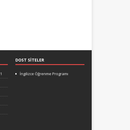
DOST SITELER
-1
İngilizce Öğrenme Programı