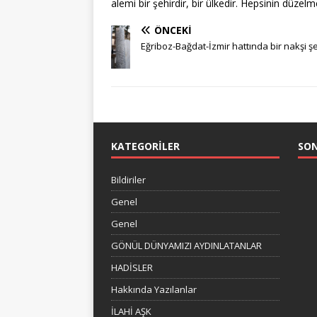
alemi bir şehirdir, bir ülkedir. Hepsinin düzel
ÖNCEKI
Eğriboz-Bağdat-İzmir hattında bir nakşi ş
KATEGORILER
SO
Bildiriler
Genel
Genel
GÖNÜL DÜNYAMIZI AYDINLATANLAR
HADİSLER
Hakkında Yazılanlar
İLAHİ AŞK