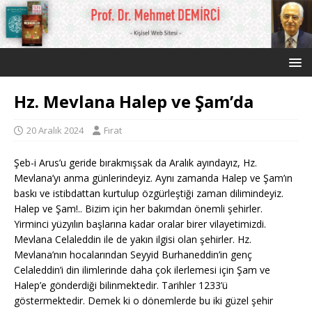
Hz. Mevlana Halep ve Şam’da
20 Aralık 2024
Fırat
Şeb-i Arus’u geride bırakmışsak da Aralık ayındayız, Hz.
Mevlana’yı anma günlerindeyiz. Aynı zamanda Halep ve Şam’ın
baskı ve istibdattan kurtulup özgürleştiği zaman dilimindeyiz.
Halep ve Şam!.. Bizim için her bakımdan önemli şehirler.
Yirminci yüzyılın başlarına kadar oralar birer vilayetimizdi.
Mevlana Celaleddin ile de yakın ilgisi olan şehirler. Hz.
Mevlana’nın hocalarından Seyyid Burhaneddin’in genç
Celaleddin’i din ilimlerinde daha çok ilerlemesi için Şam ve
Halep’e gönderdiği bilinmektedir. Tarihler 1233’ü
göstermektedir. Demek ki o dönemlerde bu iki güzel şehir