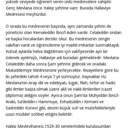
yüksek seviyede öğrenim veren ünlü medreselere sahiptir.
Genç Mevlana önce Halep şehrine varır. Burada Hallaviye
Medresesi meşhurdur.
O sırada bu medresenin başında, aynı zamanda şehrin de
yöneticisi olan Kemaleddin İbnü’l-Adim vardır. Celaleddin ondan
ve başka hocalardan dersler okur. Bu medresenin zengin
vakıfları vardı ve öğrencilerine iyi maddi imkanlar sunmaktaydı.
Kutsal aylarda helva dağıtılması için vakfiyesinde ayrı bir
ödenek ayrılmıştı, Hallaviye adı buradan gelmektedir. Mevlana
Celaleddin daha sonra Şam şehrine gidecek ve oradaki
Mukaddemiye Medresesine yerleşecektir. Rivayetlere göre bu
iki şehirdeki tahsili 4 veya 7 yıl sürmüştür. Kaynaklar Hz.
Mevlana’nın Arap dili ve edebiyatı, lugat, fıkıh, tefsir ve hadis
gibi ilimler başta olmak üzere akli ve nakli ilimlerden icazet
(diploma) aldığını söyler. Ayrıca onun Şam’da Muhyiddin İbnü’l-
Arabi, Sa’deddin-i Hammuye, Evhadüddin-i Kirmani ve
Sadreddin Konevi gibi, devrin büyük sufi ve mütefekkirleriyle
uzun müddet sohbet ettiğini belirtilir.
Halep Mevlevihanesi,1529-30 senelerindeki kuruluşundan