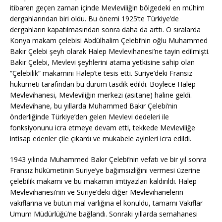
itibaren geçen zaman içinde Mevleviliğin bölgedeki en mühim
dergahlarından biri oldu. Bu önemi 1925’te Türkiye’de
dergahların kapatılmasından sonra daha da arttı. O sıralarda
Konya makam çelebisi Abdülhalim Çelebi’nin oğlu Muhammed
Bakır Çelebi şeyh olarak Halep Mevlevihanesi’ne tayin edilmişti.
Bakır Çelebi, Mevlevi şeyhlerini atama yetkisine sahip olan
“Çelebilik” makamını Halep’te tesis etti. Suriye’deki Fransız
hükümeti tarafından bu durum tasdik edildi. Böylece Halep
Mevlevihanesi, Mevleviliğin merkezi (asitane) haline geldi.
Mevlevihane, bu yıllarda Muhammed Bakır Çelebi’nin
önderliğinde Türkiye’den gelen Mevlevi dedeleri ile
fonksiyonunu icra etmeye devam etti, tekkede Mevleviliğe
intisap edenler çile çıkardı ve mukabele ayinleri icra edildi.
1943 yılında Muhammed Bakır Çelebi’nin vefatı ve bir yıl sonra
Fransız hükümetinin Suriye’ye bağımsızlığını vermesi üzerine
çelebilik makamı ve bu makamın imtiyazları kaldırıldı. Halep
Mevlevihanesi’nin ve Suriye’deki diğer Mevlevihanelerin
vakıflarına ve bütün mal varlığına el konuldu, tamamı Vakıflar
Umum Müdürlüğü’ne bağlandı. Sonraki yıllarda semahanesi