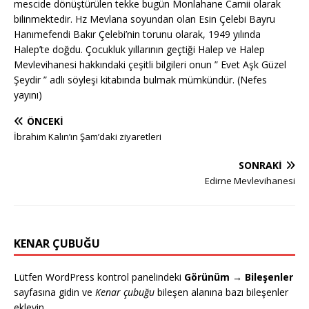
mescide dönüştürülen tekke bugün Monlahane Camii olarak
bilinmektedir. Hz Mevlana soyundan olan Esin Çelebi Bayru
Hanımefendi Bakır Çelebi’nin torunu olarak, 1949 yılında
Halep’te doğdu. Çocukluk yıllarının geçtiği Halep ve Halep
Mevlevihanesi hakkındaki çeşitli bilgileri onun ” Evet Aşk Güzel
Şeydir ” adlı söyleşi kitabında bulmak mümkündür. (Nefes
yayını)
ÖNCEKI
İbrahim Kalın’ın Şam’daki ziyaretleri
SONRAKI
Edirne Mevlevihanesi
KENAR ÇUBUĞU
Lütfen WordPress kontrol panelindeki
Görünüm → Bileşenler
sayfasına gidin ve
Kenar çubuğu
bileşen alanına bazı bileşenler
ekleyin.