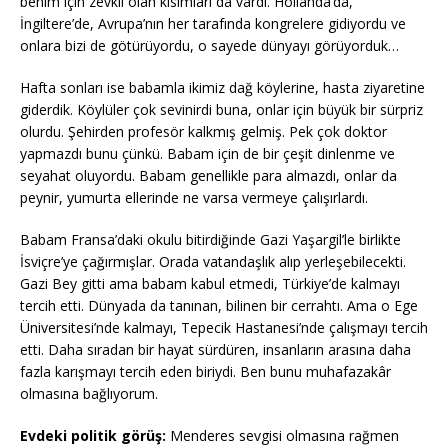
benim için zevkli olan kısımları da vardı. Hollanda’da,
İngiltere’de, Avrupa’nın her tarafında kongrelere gidiyordu ve
onlara bizi de götürüyordu, o sayede dünyayı görüyorduk…
Hafta sonları ise babamla ikimiz dağ köylerine, hasta ziyaretine
giderdik. Köylüler çok sevinirdi buna, onlar için büyük bir sürpriz
olurdu. Şehirden profesör kalkmış gelmiş. Pek çok doktor
yapmazdı bunu çünkü. Babam için de bir çeşit dinlenme ve
seyahat oluyordu. Babam genellikle para almazdı, onlar da
peynir, yumurta ellerinde ne varsa vermeye çalışırlardı.
Babam Fransa’daki okulu bitirdiğinde Gazi Yaşargil’le birlikte
İsviçre’ye çağırmışlar. Orada vatandaşlık alıp yerleşebilecekti.
Gazi Bey gitti ama babam kabul etmedi, Türkiye’de kalmayı
tercih etti. Dünyada da tanınan, bilinen bir cerrahtı. Ama o Ege
Üniversitesi’nde kalmayı, Tepecik Hastanesi’nde çalışmayı tercih
etti. Daha sıradan bir hayat sürdüren, insanların arasına daha
fazla karışmayı tercih eden biriydi. Ben bunu muhafazakâr
olmasına bağlıyorum.
Evdeki politik görüş:
Menderes sevgisi olmasına rağmen