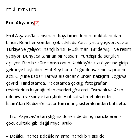
ETKİLEYENLER
Erol Akyavaş
[2]
Erol Akyavaş’la tanışmam hayatımın dönüm noktalarından
biridir. Beni her yönden çok etkiledi. Yurtdışında yaşıyor, yazları
Türkiye’ye geliyor. İnançlı birisi, Müslüman. Bir derviş… Ve resim
yapıyor. Dünyaca tanınan bir ressam. Yurtdışında sergileri
açılıyor. Ben bir süre sonra onun Kadıköy’deki atölyesine gidip
gelmeye başladım. Erol Bey bana Doğu dünyasının kapılarını
açtı. O güne kadar Batı’yla alakadar olurken bakışımı Doğu’ya
çevirdi. Hindistan’da, Pakistan’da çektiği fotoğrafları,
resimlerinin kaynağı olan eserleri gösterdi. Osmanlı ve Arap
edebiyatı ve şiiriyle tanıştırdı. Hint kutsal metinlerinden,
İslam’dan Budizm’e kadar tüm inanç sistemlerinden bahsetti.
– Erol Akyavaş’la tanıştığınız dönemde dinle, inançla aranız
çocukluktaki gibi değil miydi artık?
– Değildi. İnançsız değildim ama inançlı biri gibi de