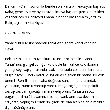
Derken, 70’lerin sonunda bende sola karşı bir reaksiyon başladı.
Kaba, genelleyici ve ayrıntısız bulmaya başlamıştım. Önerdikleri
yazarlar çok sığ geliyordu bana, bir edebiyat tadı almıyordum.
Bakış açılarımız farklıydı.
ÖZÜNÜ ARAYIŞ
Yabancı büyük sinemacıları tanıdıktan sonra kendi kendine
sorar:
Peki bizim kültürümüzde kurucu unsur ne olabilir? Bana
Yunus’muş gibi geliyor. Çünkü o öyle bir Türkçe ki, o ikonun
yaptığı şeyi yapıyor aslında: Çok az unsurla çok derin bir mana
oluşturuyor. Üstelik kalıcı, yüzyılları aşıp gelen bir mana. Bu çok
önemli. Ben filmlerin, daha doğrusu sanatın her alanındaki
yapıtların, Yunus’u yansıtıp yansıtamayacağını, o perspektifi
taşıyıp taşıyamayacağını merak ediyorum. Yunus’un sözü
bugün nasıl hâlâ hayatımızın içinde yankılanmaya devam
ediyorsa, yaptığımız filmlerin içinde de ona ait bir alan olmalıdır
diye düşünüyorum.