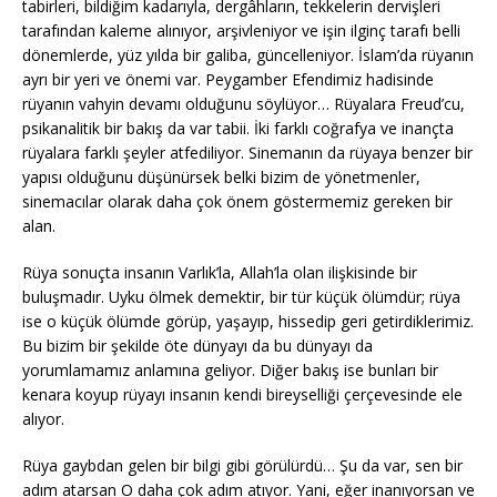
tabirleri, bildiğim kadarıyla, dergâhların, tekkelerin dervişleri
tarafından kaleme alınıyor, arşivleniyor ve işin ilginç tarafı belli
dönemlerde, yüz yılda bir galiba, güncelleniyor. İslam’da rüyanın
ayrı bir yeri ve önemi var. Peygamber Efendimiz hadisinde
rüyanın vahyin devamı olduğunu söylüyor… Rüyalara Freud’cu,
psikanalitik bir bakış da var tabii. İki farklı coğrafya ve inançta
rüyalara farklı şeyler atfediliyor. Sinemanın da rüyaya benzer bir
yapısı olduğunu düşünürsek belki bizim de yönetmenler,
sinemacılar olarak daha çok önem göstermemiz gereken bir
alan.
Rüya sonuçta insanın Varlık’la, Allah’la olan ilişkisinde bir
buluşmadır. Uyku ölmek demektir, bir tür küçük ölümdür; rüya
ise o küçük ölümde görüp, yaşayıp, hissedip geri getirdiklerimiz.
Bu bizim bir şekilde öte dünyayı da bu dünyayı da
yorumlamamız anlamına geliyor. Diğer bakış ise bunları bir
kenara koyup rüyayı insanın kendi bireyselliği çerçevesinde ele
alıyor.
Rüya gaybdan gelen bir bilgi gibi görülürdü… Şu da var, sen bir
adım atarsan O daha çok adım atıyor. Yani, eğer inanıyorsan ve