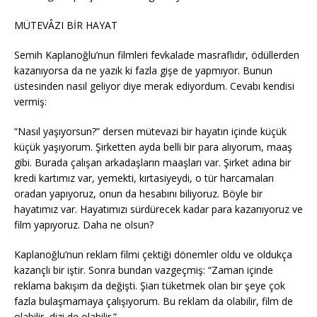
MÜTEVÂZI BİR HAYAT
Semih Kaplanoğlu’nun filmleri fevkalade masraflıdır, ödüllerden
kazanıyorsa da ne yazık ki fazla gişe de yapmıyor. Bunun
üstesinden nasıl geliyor diye merak ediyordum. Cevabı kendisi
vermiş:
“Nasıl yaşıyorsun?” dersen mütevazi bir hayatın içinde küçük
küçük yaşıyorum. Şirketten ayda belli bir para alıyorum, maaş
gibi. Burada çalışan arkadaşların maaşları var. Şirket adına bir
kredi kartımız var, yemekti, kırtasiyeydi, o tür harcamaları
oradan yapıyoruz, onun da hesabını biliyoruz. Böyle bir
hayatımız var. Hayatımızı sürdürecek kadar para kazanıyoruz ve
film yapıyoruz. Daha ne olsun?
Kaplanoğlu’nun reklam filmi çektiği dönemler oldu ve oldukça
kazançlı bir iştir. Sonra bundan vazgeçmiş: “Zaman içinde
reklama bakışım da değişti. Şiarı tüketmek olan bir şeye çok
fazla bulaşmamaya çalışıyorum. Bu reklam da olabilir, film de
olabilir, dizi de olabilir.”