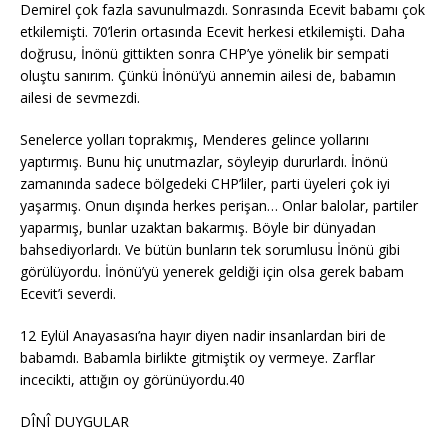
Demirel çok fazla savunulmazdı. Sonrasında Ecevit babamı çok
etkilemişti. 70’lerin ortasında Ecevit herkesi etkilemişti. Daha
doğrusu, İnönü gittikten sonra CHP’ye yönelik bir sempati
oluştu sanırım. Çünkü İnönü’yü annemin ailesi de, babamın
ailesi de sevmezdi.
Senelerce yolları toprakmış, Menderes gelince yollarını
yaptırmış. Bunu hiç unutmazlar, söyleyip dururlardı. İnönü
zamanında sadece bölgedeki CHP’liler, parti üyeleri çok iyi
yaşarmış. Onun dışında herkes perişan… Onlar balolar, partiler
yaparmış, bunlar uzaktan bakarmış. Böyle bir dünyadan
bahsediyorlardı. Ve bütün bunların tek sorumlusu İnönü gibi
görülüyordu. İnönü’yü yenerek geldiği için olsa gerek babam
Ecevit’i severdi.
12 Eylül Anayasası’na hayır diyen nadir insanlardan biri de
babamdı. Babamla birlikte gitmiştik oy vermeye. Zarflar
incecikti, attığın oy görünüyordu.40
DÎNÎ DUYGULAR