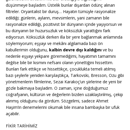
düşünmeye başladım. Üstelik bunlar dışardan ödünç alınan
filtreler. Oryantalist bir duruş… Hayatın tümüyle rasyonalize
edildiği; günlerin, ayların, mevsimlerin, yani zamanın bile
rasyonalize edildiği, pozitivist bir dünyanın içinde yaşıyorsun ve
bu dünyanın bir huzursuzluk ve köksüzlük yarattığını fark
ediyorsun. Köksüzlük derken illa bir yere bağlanmak anlamında
söylemiyorum; eşyayı ve mekânı algılamada bazı ön
kabullerimin olduğunu,
kalbin devre dışı kaldığını
ve bu
nedenle eşyayı yekpare göremediğimi, hayatımın tamamını
değilse bile bir kısmını nefsani olanın yönettiğini hissettim.
Bunları fark ettikçe ve hissettikçe, çocuklukta temeli atılmış
bazı şeylerle yeniden karşılaştıkça, Tarkovski, Bresson, Ozu gibi
yönetmenlerin filmlerine, Sezai Karakoç’un şiirlerine de yeni bir
gözle bakmaya başladım. O zaman, içine doğduğumuz
coğrafyanın, kültürün ve değerlerin bizden uzaklaştırılmış, çekip
alınmış olduğunu da gördüm. Sözgelimi, sadece Ahmet
Haşim’in denemelerini okumak bile insana bambaşka bir ufuk
açabilir.
FİKİR TARİHİMİZ