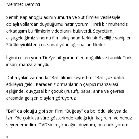
Mehmet Demirci
Semih Kaplanoğlu adını Yumurta ve Süt filmleri vesilesiyle
dolaylı yollardan duyduğumu hatırlıyorum. Tire’li bir mühendis
arkadaşım bu filmlerin videolarını buluverdi. Seyrettim,
alışageldiğimiz sinema filmi akışından farklı bir özelliğe sahipler.
Sürükleyicilikten çok sanat yönü ağır basan filmler.
İlgimi çeken yönü Tire’ye ait görüntüler, doğallık ve tanıdık Türk
insanı manzaralarıydı.
Daha yakın zamanda “Bal” filmini seyrettim. “Bal” çok daha
etkileyici geldi. Karadeniz ormanlarının çarpıcı manzarası
eşliğinde, duygusal bir çocuk (Yusuf), baba, anne ve çevresi
arasında gelişen olayları görüyoruz.
“Bal” da olduğu gibi son filmi “Buğday” da bol ödül aldıysa da
İzmir’de çok kısa süre gösterimde kaldığı için kaçırdım ve henüz
seyredemedim. DVD’sinin çıkacağını duydum, onu bekliyorum.
*