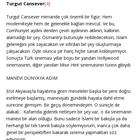
Turgut Cansever
[4]
Turgut Cansever mimaride çok önemli bir figür. Hem
moderniteyle hem de gelenekle bağları mevcut. Ve bu,
Cumhuriyet aydını denilen çeviri aydınının aklının, kalbinin
alamadığı bir şey. Osmanlı’yı bütünüyle reddedeceksin, İslam
geleneğini yok sayacaksın ve sıfırdan bir şey oluşturmaya
çalışacaksın. Öyle olunca şiir hariç hiçbir sanat kökleşemiyor.
Sonuçta Türk sineması yıllar boyu bir yandan Hollywood
sinemasının, diğer yandan Mısır-Hint sinemasının türevi gibiydi.
MANEVİ DÜNYAYA ADIM
Erol Akyavaş’la hayatıma giren meseleler başka bir yere doğru
evrilmeye başlamış, maneviyatı gündelik hayata dahil etme
sürecine girmişim. Bir geçiş dönemindeyim. O süreçle de
alakalı… Kafamda giderek netleşen bir şey var, o da sinemanın
manevi bir alan olduğu. Bunu sadece İslami bir bakışla ya da
herhangi bir tek tanrılı bakışla söylemiyorum, inanca çok daha
genel bir perspektiften bakarak sinema yapmaktan söz
ediyorum.