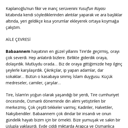
Kaplanoğlu’nun fikir ve inanç serüvenini
Yusuf’un Rüyası
kitabında kendi söylediklerinden alıntılar yaparak ve ara başlıklar
altında, yeri geldikçe kısa yorumlar ekleyerek ortaya koymağa
çalıştım.
AİLE ÇEVRESİ
Babaannem
hayatının en güzel yıllarını Tire’de geçirmiş, orayı
çok severdi. Hep anlatırdı bizlere. Birlikte giderdik oraya,
dolaşırdık. Mutluydu orada… Biz de oraya gittiğimizde hep ilginç
şeylerle karşılaşırdık. Çıkrıkçılar, ip yapan adamlar, dar
sokaklar… Bütün o kasabaya sinmiş İslam duygusu. Küçük
medreseler, camiler, çarşılar…
Tire, İslam’ın yoğun olarak yaşandığı bir yerdi, Tire cumhuriyet
öncesinde, Osmanlı döneminde din alimi yetiştirilen bir
merkezmiş. Çok çeşitli tekkeler varmış; Kadiriler, Halvetiler,
Nakşibendiler. Babaannem çok dindar bir insandı ve onun
gündelik hayatı bizim için bir örnekti. Bize yumuşak ve sakin bir
üslupla yaklaşırdı. Evde ciddi miktarda Arapça ve Osmanlıca