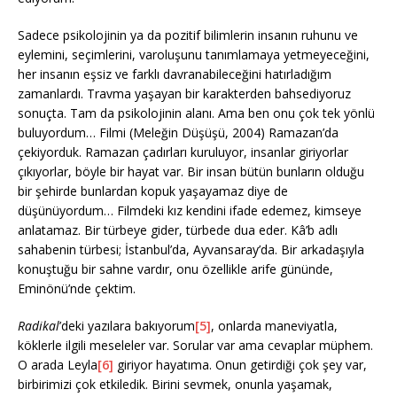
Sadece psikolojinin ya da pozitif bilimlerin insanın ruhunu ve
eylemini, seçimlerini, varoluşunu tanımlamaya yetmeyeceğini,
her insanın eşsiz ve farklı davranabileceğini hatırladığım
zamanlardı. Travma yaşayan bir karakterden bahsediyoruz
sonuçta. Tam da psikolojinin alanı. Ama ben onu çok tek yönlü
buluyordum… Filmi (Meleğin Düşüşü, 2004) Ramazan’da
çekiyorduk. Ramazan çadırları kuruluyor, insanlar giriyorlar
çıkıyorlar, böyle bir hayat var. Bir insan bütün bunların olduğu
bir şehirde bunlardan kopuk yaşayamaz diye de
düşünüyordum… Filmdeki kız kendini ifade edemez, kimseye
anlatamaz. Bir türbeye gider, türbede dua eder. Kâ’b adlı
sahabenin türbesi; İstanbul’da, Ayvansaray’da. Bir arkadaşıyla
konuştuğu bir sahne vardır, onu özellikle arife gününde,
Eminönü’nde çektim.
Radikal
’deki yazılara bakıyorum
[5]
, onlarda maneviyatla,
köklerle ilgili meseleler var. Sorular var ama cevaplar müphem.
O arada Leyla
[6]
giriyor hayatıma. Onun getirdiği çok şey var,
birbirimizi çok etkiledik. Birini sevmek, onunla yaşamak,