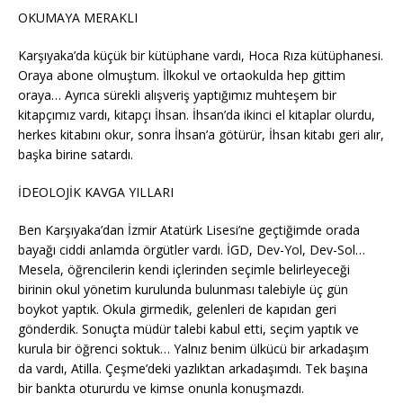
OKUMAYA MERAKLI
Karşıyaka’da küçük bir kütüphane vardı, Hoca Rıza kütüphanesi.
Oraya abone olmuştum. İlkokul ve ortaokulda hep gittim
oraya… Ayrıca sürekli alışveriş yaptığımız muhteşem bir
kitapçımız vardı, kitapçı İhsan. İhsan’da ikinci el kitaplar olurdu,
herkes kitabını okur, sonra İhsan’a götürür, İhsan kitabı geri alır,
başka birine satardı.
İDEOLOJİK KAVGA YILLARI
Ben Karşıyaka’dan İzmir Atatürk Lisesi’ne geçtiğimde orada
bayağı ciddi anlamda örgütler vardı. İGD, Dev-Yol, Dev-Sol…
Mesela, öğrencilerin kendi içlerinden seçimle belirleyeceği
birinin okul yönetim kurulunda bulunması talebiyle üç gün
boykot yaptık. Okula girmedik, gelenleri de kapıdan geri
gönderdik. Sonuçta müdür talebi kabul etti, seçim yaptık ve
kurula bir öğrenci soktuk… Yalnız benim ülkücü bir arkadaşım
da vardı, Atilla. Çeşme’deki yazlıktan arkadaşımdı. Tek başına
bir bankta otururdu ve kimse onunla konuşmazdı.