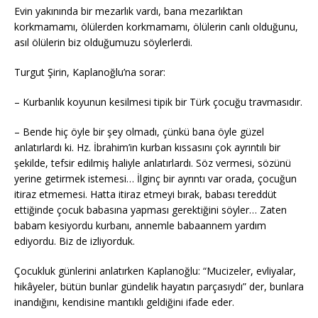
Evin yakınında bir mezarlık vardı, bana mezarlıktan
korkmamamı, ölülerden korkmamamı, ölülerin canlı olduğunu,
asıl ölülerin biz olduğumuzu söylerlerdi.
Turgut Şirin, Kaplanoğlu’na sorar:
– Kurbanlık koyunun kesilmesi tipik bir Türk çocuğu travmasıdır.
– Bende hiç öyle bir şey olmadı, çünkü bana öyle güzel
anlatırlardı ki. Hz. İbrahim’in kurban kıssasını çok ayrıntılı bir
şekilde, tefsir edilmiş haliyle anlatırlardı. Söz vermesi, sözünü
yerine getirmek istemesi… İlginç bir ayrıntı var orada, çocuğun
itiraz etmemesi. Hatta itiraz etmeyi bırak, babası tereddüt
ettiğinde çocuk babasına yapması gerektiğini söyler… Zaten
babam kesiyordu kurbanı, annemle babaannem yardım
ediyordu. Biz de izliyorduk.
Çocukluk günlerini anlatırken Kaplanoğlu: “Mucizeler, evliyalar,
hikâyeler, bütün bunlar gündelik hayatın parçasıydı” der, bunlara
inandığını, kendisine mantıklı geldiğini ifade eder.