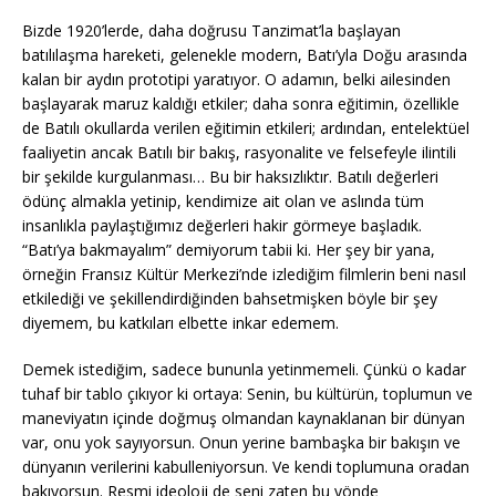
Bizde 1920’lerde, daha doğrusu Tanzimat’la başlayan
batılılaşma hareketi, gelenekle modern, Batı’yla Doğu arasında
kalan bir aydın prototipi yaratıyor. O adamın, belki ailesinden
başlayarak maruz kaldığı etkiler; daha sonra eğitimin, özellikle
de Batılı okullarda verilen eğitimin etkileri; ardından, entelektüel
faaliyetin ancak Batılı bir bakış, rasyonalite ve felsefeyle ilintili
bir şekilde kurgulanması… Bu bir haksızlıktır. Batılı değerleri
ödünç almakla yetinip, kendimize ait olan ve aslında tüm
insanlıkla paylaştığımız değerleri hakir görmeye başladık.
“Batı’ya bakmayalım” demiyorum tabii ki. Her şey bir yana,
örneğin Fransız Kültür Merkezi’nde izlediğim filmlerin beni nasıl
etkilediği ve şekillendirdiğinden bahsetmişken böyle bir şey
diyemem, bu katkıları elbette inkar edemem.
Demek istediğim, sadece bununla yetinmemeli. Çünkü o kadar
tuhaf bir tablo çıkıyor ki ortaya: Senin, bu kültürün, toplumun ve
maneviyatın içinde doğmuş olmandan kaynaklanan bir dünyan
var, onu yok sayıyorsun. Onun yerine bambaşka bir bakışın ve
dünyanın verilerini kabulleniyorsun. Ve kendi toplumuna oradan
bakıyorsun. Resmi ideoloji de seni zaten bu yönde