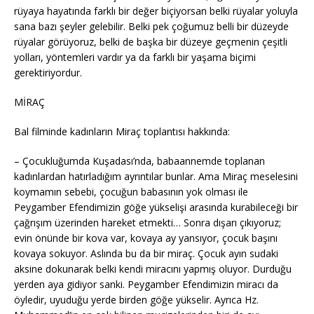
rüyaya hayatında farklı bir değer biçiyorsan belki rüyalar yoluyla
sana bazı şeyler gelebilir. Belki pek çoğumuz belli bir düzeyde
rüyalar görüyoruz, belki de başka bir düzeye geçmenin çeşitli
yolları, yöntemleri vardır ya da farklı bir yaşama biçimi
gerektiriyordur.
MİRAÇ
Bal filminde kadınların Miraç toplantısı hakkında:
– Çocukluğumda Kuşadası’nda, babaannemde toplanan
kadınlardan hatırladığım ayrıntılar bunlar. Ama Miraç meselesini
koymamın sebebi, çocuğun babasının yok olması ile
Peygamber Efendimizin göğe yükselişi arasında kurabileceği bir
çağrışım üzerinden hareket etmekti… Sonra dışarı çıkıyoruz;
evin önünde bir kova var, kovaya ay yansıyor, çocuk başını
kovaya sokuyor. Aslında bu da bir miraç. Çocuk ayın sudaki
aksine dokunarak belki kendi miracını yapmış oluyor. Durduğu
yerden aya gidiyor sanki. Peygamber Efendimizin miracı da
öyledir, uyuduğu yerde birden göğe yükselir. Ayrıca Hz.