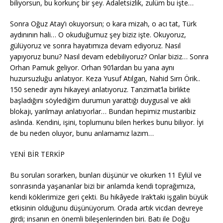
biliyorsun, bu korkunç bir şey. Adaletsizlik, zulüm bu işte…
Sonra Oğuz Atay’ı okuyorsun; o kara mizah, o acı tat, Türk
aydınının hali… O okuduğumuz şey biziz işte. Okuyoruz,
gülüyoruz ve sonra hayatımıza devam ediyoruz. Nasıl
yapıyoruz bunu? Nasıl devam edebiliyoruz? Onlar biziz… Sonra
Orhan Pamuk geliyor. Orhan 90’lardan bu yana aynı
huzursuzluğu anlatıyor. Keza Yusuf Atılgan, Nahid Sırrı Örik..
150 senedir aynı hikayeyi anlatıyoruz. Tanzimat’la birlikte
başladığını söylediğim durumun yarattığı duygusal ve akli
blokajı, yarılmayı anlatıyorlar… Bundan hepimiz mustaribiz
aslında. Kendini, işini, toplumunu bilen herkes bunu biliyor. İyi
de bu neden oluyor, bunu anlamamız lazım…
YENİ BİR TERKİP
Bu soruları sorarken, bunları düşünür ve okurken 11 Eylül ve
sonrasında yaşananlar bizi bir anlamda kendi toprağımıza,
kendi köklerimize geri çekti. Bu hikâyede Irak’taki işgalin büyük
etkisinin olduğunu düşünüyorum. Orada artık vicdan devreye
girdi; insanın en önemli bileşenlerinden biri. Batı ile Doğu