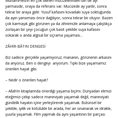
Muhammed’in en çok bilinen mucizelerinden biri de ayı
yarmasıdır, oraya da referans var. Mucizede ay yarılır, sonra
tekrar bir araya gelir. Yusuf kafasını kovadaki suya soktuğunda
da ayın yansıması önce dağılıyor, sonra tekrar bir oluyor. Bazen
çok karmaşık gibi görünen ya da zihnimizle anlamaya çalıştıkça
zorlaşan bir şeyi çocuğun çok basit şekilde suya kafasını
sokarak o anda algısal bir sıçrama yaşaması…
ZÂHİR-BÂTIN DENGESİ
Biz sadece gerçekle yaşamıyoruz; mananın, görünenin arkasını
da arıyoruz. Ben o dengeyi arıyorum. Tıpkı bize yaşamamız
önerilen hayat gibi.
– Nedir o önerilen hayat?
– Allah’ın kitaplarında önerdiği yaşama biçimi. Dünyadan elimizi
eteğimizi çekip sadece maneviyatı yaşamak değil, maneviyatı
gündelik hayatın içine yerleştirerek yaşamak. Bütünsel bir
şekilde, iyilik ve kötülükle bir arada, her an sınanarak ve idrakle,
şuurla yaşamak. Film yapmak da aynı yaşantının bir parçası