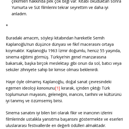
çekimleri hakkında pek çok bilgi var. Kitabı okuduktan sonra
Yumurta ve Süt filmlerini tekrar seyrettim ve daha iyi
anladım.
*
Buradaki amacım, söyleşi kitabından hareketle Semih
Kaplanoğlu’nun düşünce dünyası ve fikrî macerasını ortaya
koymaktır. Kaplanoğlu 1963 İzmir doğumlu, henüz 55 yaşında,
sinema eğitimi görmüş. Türkiye’nin genel manzarasına
bakarsak, başka birçok meslektaşı gibi onun da sol, batıcı veya
seküler zihniyete sahip bir kimse olması beklenirdi.
Hayır öyle olmamış Kaplanoğlu, doğal sanat çevresindeki
egemen ideoloji
kanon
unu
[1]
kırarak, içinden çıktığı Türk
toplumunun mayasını, geleneğini, inancını, tarihini ve kültürünü
iyi tanımış ve özümsemiş birisi.
Sinema sanatını iyi bilen biri olarak fikir ve inancının izlerini
filmlerinde ustalıkla yansıtma başarısını göstermekte ve eserleri
uluslararası festivallerde en değerli ödülleri almaktadır.