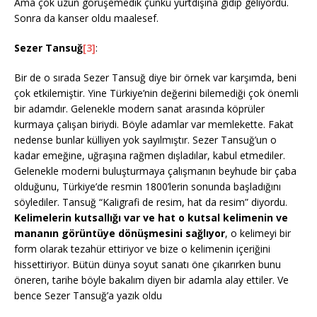
Ama çok uzun görüşemedik çünkü yurtdışına gidip geliyordu.
Sonra da kanser oldu maalesef.
Sezer Tansuğ
[3]
:
Bir de o sırada Sezer Tansuğ diye bir örnek var karşımda, beni
çok etkilemiştir. Yine Türkiye’nin değerini bilemediği çok önemli
bir adamdır. Gelenekle modern sanat arasında köprüler
kurmaya çalışan biriydi. Böyle adamlar var memlekette. Fakat
nedense bunlar külliyen yok sayılmıştır. Sezer Tansuğ’un o
kadar emeğine, uğraşına rağmen dışladılar, kabul etmediler.
Gelenekle moderni buluşturmaya çalışmanın beyhude bir çaba
olduğunu, Türkiye’de resmin 1800’lerin sonunda başladığını
söylediler. Tansuğ “Kaligrafi de resim, hat da resim” diyordu.
Kelimelerin kutsallığı var ve hat o kutsal kelimenin ve
mananın görüntüye dönüşmesini sağlıyor
, o kelimeyi bir
form olarak tezahür ettiriyor ve bize o kelimenin içeriğini
hissettiriyor. Bütün dünya soyut sanatı öne çıkarırken bunu
öneren, tarihe böyle bakalım diyen bir adamla alay ettiler. Ve
bence Sezer Tansuğ’a yazık oldu