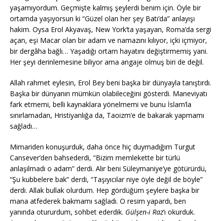
yaşamıyordum. Geçmişte kalmış şeylerdi benim için. Öyle bir
ortamda yaşıyorsun ki “Güzel olan her şey Batı’da” anlayışı
hakim. Oysa Erol Akyavaş, New York’ta yaşayan, Roma’da sergi
açan, eşi Macar olan bir adam ve namazını kılıyor, içki içmiyor,
bir dergâha bağlı… Yaşadığı ortam hayatını değiştirmemiş yani.
Her şeyi derinlemesine biliyor ama angaje olmuş biri de değil.
Allah rahmet eylesin, Erol Bey beni başka bir dünyayla tanıştırdı.
Başka bir dünyanın mümkün olabileceğini gösterdi. Maneviyatı
fark etmemi, belli kaynaklara yönelmemi ve bunu İslam’la
sınırlamadan, Hristiyanlığa da, Taoizm’e de bakarak yapmamı
sağladı…
Mimariden konuşurduk, daha önce hiç duymadığım Turgut
Cansever’den bahsederdi, “Bizim memlekette bir türlü
anlaşılmadı o adam” derdi. Alır beni Süleymaniye’ye götürürdü,
“Şu kubbelere bak” derdi, “Taşıyıcılar niye öyle değil de böyle”
derdi. Allak bullak olurdum. Hep gördüğüm şeylere başka bir
mana atfederek bakmamı sağladı. O resim yapardı, ben
yanında otururdum, sohbet ederdik.
Gülşen-i Raz
’ı okurduk.