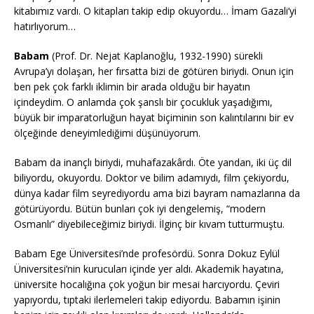
kitabımız vardı. O kitapları takip edip okuyordu… İmam Gazali’yi
hatırlıyorum…
Babam
(Prof. Dr. Nejat Kaplanoğlu, 1932-1990) sürekli
Avrupa’yı dolaşan, her fırsatta bizi de götüren biriydi. Onun için
ben pek çok farklı iklimin bir arada olduğu bir hayatın
içindeydim. O anlamda çok şanslı bir çocukluk yaşadığımı,
büyük bir imparatorluğun hayat biçiminin son kalıntılarını bir ev
ölçeğinde deneyimlediğimi düşünüyorum.
Babam da inançlı biriydi, muhafazakârdı. Öte yandan, iki üç dil
biliyordu, okuyordu. Doktor ve bilim adamıydı, film çekiyordu,
dünya kadar film seyrediyordu ama bizi bayram namazlarına da
götürüyordu. Bütün bunları çok iyi dengelemiş, “modern
Osmanlı” diyebileceğimiz biriydi. İlginç bir kıvam tutturmuştu.
Babam Ege Üniversitesi’nde profesördü. Sonra Dokuz Eylül
Üniversitesi’nin kurucuları içinde yer aldı. Akademik hayatına,
üniversite hocalığına çok yoğun bir mesai harcıyordu. Çeviri
yapıyordu, tıptaki ilerlemeleri takip ediyordu. Babamın işinin