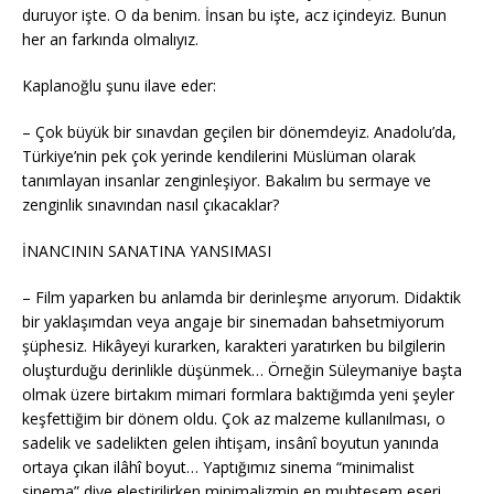
duruyor işte. O da benim. İnsan bu işte, acz içindeyiz. Bunun
her an farkında olmalıyız.
Kaplanoğlu şunu ilave eder:
– Çok büyük bir sınavdan geçilen bir dönemdeyiz. Anadolu’da,
Türkiye’nin pek çok yerinde kendilerini Müslüman olarak
tanımlayan insanlar zenginleşiyor. Bakalım bu sermaye ve
zenginlik sınavından nasıl çıkacaklar?
İNANCININ SANATINA YANSIMASI
– Film yaparken bu anlamda bir derinleşme arıyorum. Didaktik
bir yaklaşımdan veya angaje bir sinemadan bahsetmiyorum
şüphesiz. Hikâyeyi kurarken, karakteri yaratırken bu bilgilerin
oluşturduğu derinlikle düşünmek… Örneğin Süleymaniye başta
olmak üzere birtakım mimari formlara baktığımda yeni şeyler
keşfettiğim bir dönem oldu. Çok az malzeme kullanılması, o
sadelik ve sadelikten gelen ihtişam, insânî boyutun yanında
ortaya çıkan ilâhî boyut… Yaptığımız sinema “minimalist
sinema” diye eleştirilirken minimalizmin en muhteşem eseri