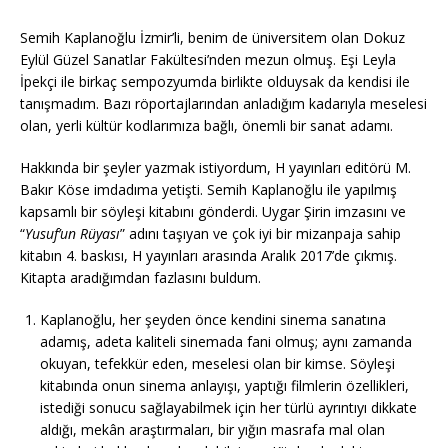
Semih Kaplanoğlu İzmir’li, benim de üniversitem olan Dokuz
Eylül Güzel Sanatlar Fakültesi’nden mezun olmuş. Eşi Leyla
İpekçi ile birkaç sempozyumda birlikte olduysak da kendisi ile
tanışmadım. Bazı röportajlarından anladığım kadarıyla meselesi
olan, yerli kültür kodlarımıza bağlı, önemli bir sanat adamı.
Hakkında bir şeyler yazmak istiyordum, H yayınları editörü M.
Bakır Köse imdadıma yetişti. Semih Kaplanoğlu ile yapılmış
kapsamlı bir söyleşi kitabını gönderdi. Uygar Şirin imzasını ve
“
Yusuf’un Rüyası
” adını taşıyan ve çok iyi bir mizanpaja sahip
kitabın 4. baskısı, H yayınları arasında Aralık 2017’de çıkmış.
Kitapta aradığımdan fazlasını buldum.
Kaplanoğlu, her şeyden önce kendini sinema sanatına
adamış, adeta kaliteli sinemada fani olmuş; aynı zamanda
okuyan, tefekkür eden, meselesi olan bir kimse. Söyleşi
kitabında onun sinema anlayışı, yaptığı filmlerin özellikleri,
istediği sonucu sağlayabilmek için her türlü ayrıntıyı dikkate
aldığı, mekân araştırmaları, bir yığın masrafa mal olan