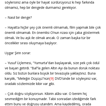
söylersiniz ama öyle bir hayat sürdürüyoruz ki hep farkında
olmamız, hep bir dengede durmamız gerekiyor.
– Nasıl bir denge?
– Hayatta hiçbir şey çok önemli olmamalı, film yapmak bile çok
önemli olmamalı. En önemlisi O’nun rızası için çaba göstermek
olmalı
.
Ve bu aşk ile olmalı ancak. O zaman başka tür bir
öncelikler sırası oluşmaya başlıyor.
Uygar Şirin sorar:
– Yusuf Üçlemesi, “Yumurta”dan başlayarak, size pek çok ödül
ve başarı getirdi. “Bal”la gelen Altın Ayı da bunun doruk noktası
oldu. Siz bütün bunlara büyük bir tevazuyla yaklaştınız. Buna
karşılık, “Meleğin Düşüşü”nün
[9]
DVD’sinde bir söyleşiniz var,
oradaki sözlerinizde kibir var gibi.
– Çok doğru söylüyorsun. Kibirin alâsı var. O benim hiç
sevmediğim bir konuşmadır. Tabii sonradan izlediğimde fark
ettim bunu ve doğrusu utandım. Ama kaydedilmiş, orada