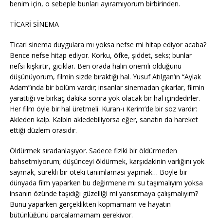
benim için, o sebeple bunları ayıramıyorum birbirinden.
TİCARİ SİNEMA
Ticari sinema duygulara mı yoksa nefse mi hitap ediyor acaba?
Bence nefse hitap ediyor. Korku, öfke, şiddet, seks; bunlar
nefsi kışkırtır, gıcıklar. Ben orada halin önemli olduğunu
düşünüyorum, filmin sizde bıraktığı hal. Yusuf Atılgan’ın “Aylak
Adam”ında bir bölüm vardır; insanlar sinemadan çıkarlar, filmin
yarattığı ve birkaç dakika sonra yok olacak bir hal içindedirler.
Her film öyle bir hal üretmeli. Kuran-ı Kerim’de bir söz vardır:
Akleden kalp. Kalbin akledebiliyorsa eğer, sanatın da hareket
ettiği düzlem orasıdır.
Öldürmek sıradanlaşıyor. Sadece fiziki bir öldürmeden
bahsetmiyorum; düşünceyi öldürmek, karşıdakinin varlığını yok
saymak, sürekli bir öteki tanımlaması yapmak… Böyle bir
dünyada film yaparken bu değirmene mi su taşımalıyım yoksa
insanın özünde taşıdığı güzelliği mi yansıtmaya çalışmalıyım?
Bunu yaparken gerçeklikten kopmamam ve hayatın
bütünlüğünü parçalamamam gerekiyor.