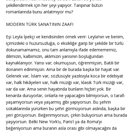
şekillendirmek için her şeyi yapıyor. Tanpınar bütün
romanlarında bunu anlatmıyor mu?
MODERN TÜRK SANATININ ZAAFI
Eşi Leyla İpekçi ve kendisinden örnek verir: Leyla’nın ve benim,
içimizdeki o huzursuzluğa, o eksikliğe garip bir şekilde bir türlü
dokunamamamız, onu tam anlamıyla ifade edemememiz,
dilimizin, kalbimizin, aklımızın yarısının boşluğundan
kaynaklanıyor. Yarısı var; okumuşsun, öğrenmişsin, Batılı bir
donanım edinmişsin. Ama bir de burada başka bir hayat var.
Gelenek var, İslam var, sözlüsüyle yazılısıyla koca bir edebiyat
var, halk hikâyeleri var, halk müziği var, klasik Türk müziği var,
var da var. Ama senin hayatında bunların hiçbiri yok. Bir
kenarda duruyorlar, onlarla ne yapacağını bilmiyorsun, o tarafı
yaşamıyorsun veya yaşarmış gibi yapıyorsun. Bu şehrin
sokaklarında yürürken bu şehri görmüyorsun aslında, başka bir
yeri görüyorsun. Beğenmiyorsun, çirkin buluyorsun ama burada
yaşıyorsun. Belki New York’u, Paris’i ya da Roma’yı
beğeniyorsun ama buranın asla orası gibi olmayacağını da