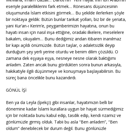
eseriyle paralelliklerini fark etmek… Rönesans düşüncesinin
oluşumunda İslam etkisini görmek… Bu şekilde ilerlerken şöyle
bir noktaya geldik: Bütün bunlar tarikat yolları, biz bir de şeriata,
yani Kur’an-ı Kerim’e, peygamberimizin hayatına, onun bu
hayatı insan için nasıl inşa ettiğine, oradaki ilkelere, meselelere
bakalım, okuyalım… Bunu dediğimiz andan itibaren inanılmaz
bir kapı açıldı önümüzde. Bütün taşlar, o adaletsizlik deyip
durduğum şey yerli yerine oturdu ve benim dilim çözüldü. O
zamana dek eşyaya eşya, nesneye nesne olarak baktığımı
anladım. Zaten ancak bunu gördükten sonra bunun arkasıyla,
hakikatiyle ilgili düşünmeye ve konuşmaya başlayabilirsin. Bu
süreç bana öncelikle bunu kazandırdı.
GÖNÜL İŞİ
Ben ya da Leyla (İpekçi) gibi insanlar, hayatımızın belli bir
dönemine kadar İslami kurallara uygun bir hayat sürmediğimiz
için bir noktada bunu kabul edip, tasdik edip, kendi rızamız ve
gönlümüzle girmiş olduk. Tabii bu asla “Ben anladım”, “Ben
oldum” denebilecek bir durum değil. Bunu gönlünüzle