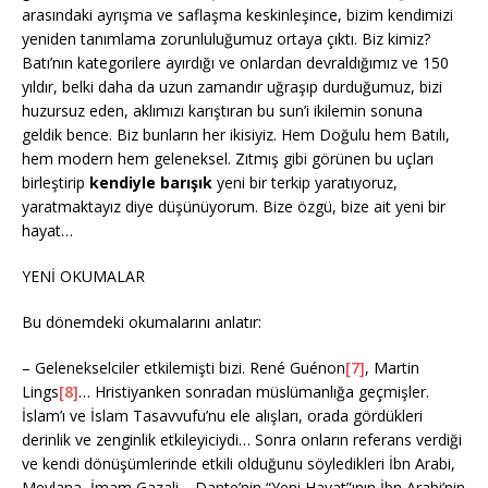
arasındaki ayrışma ve saflaşma keskinleşince, bizim kendimizi
yeniden tanımlama zorunluluğumuz ortaya çıktı. Biz kimiz?
Batı’nın kategorilere ayırdığı ve onlardan devraldığımız ve 150
yıldır, belki daha da uzun zamandır uğraşıp durduğumuz, bizi
huzursuz eden, aklımızı karıştıran bu sun’i ikilemin sonuna
geldik bence. Biz bunların her ikisiyiz. Hem Doğulu hem Batılı,
hem modern hem geleneksel. Zıtmış gibi görünen bu uçları
birleştirip
kendiyle barışık
yeni bir terkip yaratıyoruz,
yaratmaktayız diye düşünüyorum. Bize özgü, bize ait yeni bir
hayat…
YENİ OKUMALAR
Bu dönemdeki okumalarını anlatır:
– Gelenekselciler etkilemişti bizi. René Guénon
[7]
, Martin
Lings
[8]
… Hristiyanken sonradan müslümanlığa geçmişler.
İslam’ı ve İslam Tasavvufu’nu ele alışları, orada gördükleri
derinlik ve zenginlik etkileyiciydi… Sonra onların referans verdiği
ve kendi dönüşümlerinde etkili olduğunu söyledikleri İbn Arabi,
Mevlana, İmam Gazali… Dante’nin “Yeni Hayat”ının İbn Arabi’nin