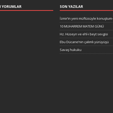
N YORUMLAR
SON YAZILAR
İzmir’in yeni müftüsüyle konuştum
10 MUHARREM MATEM GÜNÜ
Hz. Hüseyn ve ehl-i beyt sevgisi
Ebu Dücane’nin çalımlı yürüyüşü
Savaş hukuku