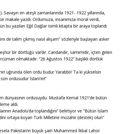
. Savaşın en ateşli zamanlarında 1921- 1922 yıllarında,
 bir makale yazdı. Ordumuza, insanımıza moral verdi,
bu yazıları Eğil Dağlar isimli kitapta bir araya toplandı
eni de talim çıkmış nasıl alışam” sözleriyle başlayan asker
meşhur bir dörtlüğü vardır. Candandır, samimidir, içten gelen
tercüman olmaktadır. “26 Ağustos 1922” başlıklı dörtlük
nin uğrunda ölen ordu budur Yarabbi!/ Ta ki yükselsin
son ordusudur İslam’ın!”
am dünyasının ordusuydu. Mustafa Kemal 1921’de bütün
leme aldı.
larının Anadolu’da toplandığını” belirtiyor ve “Bütün İslam
ndini ortaya koyan Türk Milletine müzahir (destek) olun”
sela Pakistan’ın büyük şairi Muhammed İkbal Lahor