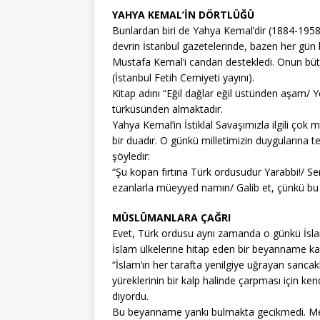
YAHYA KEMAL’İN DÖRTLÜĞÜ
Bunlardan biri de Yahya Kemal’dir (1884-1958)
devrin İstanbul gazetelerinde, bazen her gün
Mustafa Kemal’i candan destekledi. Onun bütün 
(İstanbul Fetih Cemiyeti yayını).
Kitap adını “Eğil dağlar eğil üstünden aşam/ Y
türküsünden almaktadır.
Yahya Kemal’in İstiklal Savaşımızla ilgili çok 
bir duadır. O günkü milletimizin duygularına 
şöyledir:
“Şu kopan fırtına Türk ordusudur Yarabbi!/ Se
ezanlarla müeyyed namın/ Galib et, çünkü bu 
MÜSLÜMANLARA ÇAĞRI
Evet, Türk ordusu aynı zamanda o günkü İsl
İslam ülkelerine hitap eden bir beyanname ka
“İslam’ın her tarafta yenilgiye uğrayan sancak
yüreklerinin bir kalp halinde çarpması için ke
diyordu.
Bu beyanname yankı bulmakta gecikmedi. Me