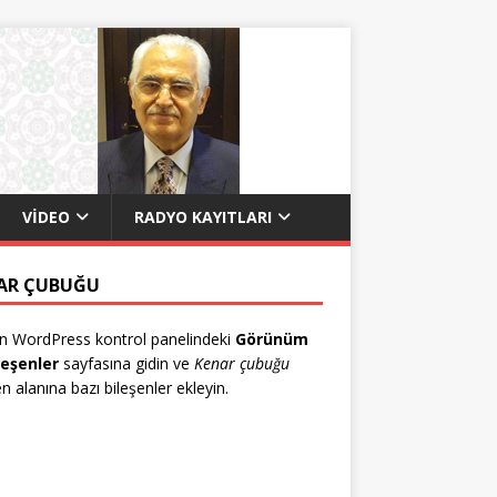
VIDEO
RADYO KAYITLARI
AR ÇUBUĞU
n WordPress kontrol panelindeki
Görünüm
leşenler
sayfasına gidin ve
Kenar çubuğu
en alanına bazı bileşenler ekleyin.