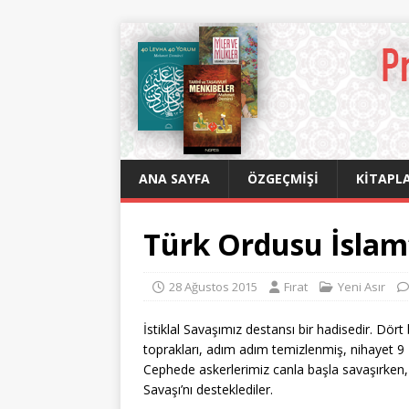
ANA SAYFA
ÖZGEÇMIŞI
KITAPLA
Türk Ordusu İslam
28 Ağustos 2015
Fırat
Yeni Asır
İstiklal Savaşımız destansı bir hadisedir. Dört 
toprakları, adım adım temizlenmiş, nihayet 9
Cephede askerlerimiz canla başla savaşırken, fi
Savaşı’nı desteklediler.