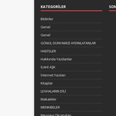
KATEGORILER
SO
Bildiriler
Genel
Genel
GÖNÜL DÜNYAMIZI AYDINLATANLAR
HADİSLER
Hakkında Yazılanlar
İLAHİ AŞK
İnternet Yazıları
Kitaplar
LEVHALARIN DİLİ
Makaleler
MENKIBELER
Mesnevi Okumaları