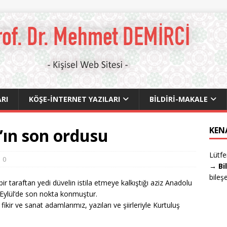
RI
KÖŞE-İNTERNET YAZILARI
BILDIRI-MAKALE
’ın son ordusu
KEN
Lütfe
0
→ Bi
bileş
bir taraftan yedi düvelin istila etmeye kalkıştığı aziz Anadolu
 Eylül’de son nokta konmuştur.
kir ve sanat adamlarımız, yazıları ve şiirleriyle Kurtuluş