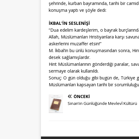
şehrinde, kurban bayramında, tarihi bir cami
konuşma yaptı ve şöyle dedi:
İKBAL’İN SESLENİŞİ
“Dua edelim kardeşlerim, o bayrak burçlarınd
Allah, Müslümanları Hristiyanlara karşı savun
askerlerini muzaffer etsin!”
M. İkbal’in bu ünlü konuşmasından sonra, Hi
desek sağlamışlardır.
Hint Müslümanlarının gönderdiği paralar, sava
sermaye olarak kullanıldı.
Sonuç: O gün olduğu gibi bugün de, Türkiye g
Müslümanları kapsayan tarihi bir sorumluluğu 
ÖNCEKI
Sinan’ın Günlüğünde Mevlevî Kültürü