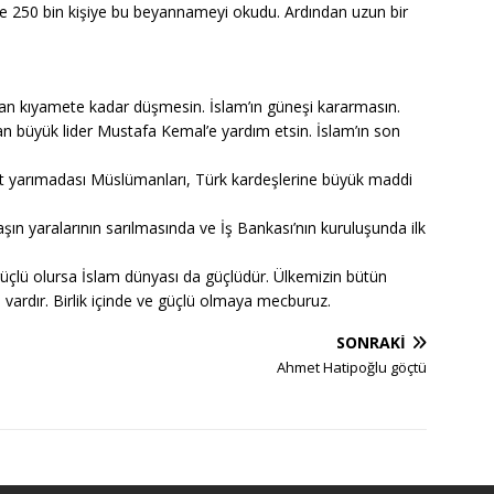
de 250 bin kişiye bu beyannameyi okudu. Ardından uzun bir
an kıyamete kadar düşmesin. İslam’ın güneşi kararmasın.
an büyük lider Mustafa Kemal’e yardım etsin. İslam’ın son
nt yarımadası Müslümanları, Türk kardeşlerine büyük maddi
şın yaralarının sarılmasında ve İş Bankası’nın kuruluşunda ilk
üçlü olursa İslam dünyası da güçlüdür. Ülkemizin bütün
vardır. Birlik içinde ve güçlü olmaya mecburuz.
SONRAKI
Ahmet Hatipoğlu göçtü