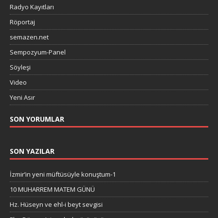
Radyo Kayıtları
Röportaj
semazen.net
Sempozyum-Panel
Söyleşi
Video
Yeni Asır
SON YORUMLAR
SON YAZILAR
İzmir’in yeni müftüsüyle konuştum-1
10 MUHARREM MATEM GÜNÜ
Hz. Hüseyn ve ehl-i beyt sevgisi