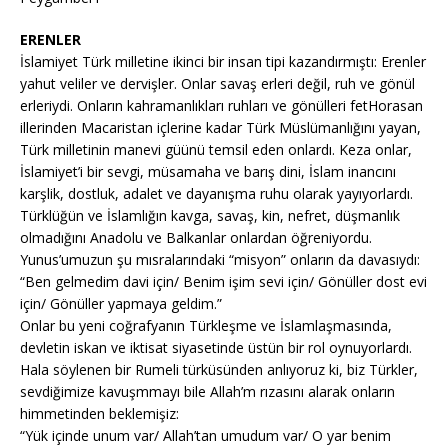
ERENLER
İslamiyet Türk milletine ikinci bir insan tipi kazandırmıştı: Erenler
yahut veliler ve dervişler. Onlar savaş erleri değil, ruh ve gönül
erleriydi. Onların kahramanlıkları ruhları ve gönülleri fetHorasan
illerinden Macaristan içlerine kadar Türk Müslümanlığını yayan,
Türk milletinin manevi güünü temsil eden onlardı. Keza onlar,
İslamiyet’i bir sevgi, müsamaha ve barış dini, İslam inancını
karşlik, dostluk, adalet ve dayanışma ruhu olarak yayıyorlardı.
Türklüğün ve İslamlığın kavga, savaş, kin, nefret, düşmanlık
olmadığını Anadolu ve Balkanlar onlardan öğreniyordu.
Yunus’umuzun şu mısralarındaki “misyon” onların da davasıydı:
“Ben gelmedim davi için/ Benim işim sevi için/ Gönüller dost evi
için/ Gönüller yapmaya geldim.”
Onlar bu yeni coğrafyanın Türkleşme ve İslamlaşmasında,
devletin iskan ve iktisat siyasetinde üstün bir rol oynuyorlardı.
Hala söylenen bir Rumeli türküsünden anlıyoruz ki, biz Türkler,
sevdiğimize kavuşmmayı bile Allah’m rızasını alarak onların
himmetinden beklemişiz:
“Yük içinde unum var/ Allah’tan umudum var/ O yar benim