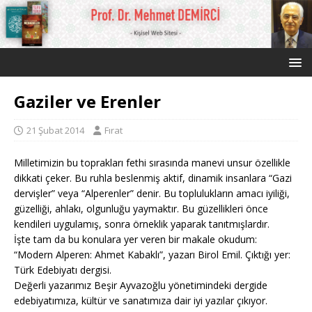
Gaziler ve Erenler
21 Şubat 2014
Fırat
Milletimizin bu toprakları fethi sırasında manevi unsur özellikle
dikkati çeker. Bu ruhla beslenmiş aktif, dinamik insanlara “Gazi
dervişler” veya “Alperenler” denir. Bu toplulukların amacı iyiliği,
güzelliği, ahlakı, olgunluğu yaymaktır. Bu güzellikleri önce
kendileri uygulamış, sonra örneklik yaparak tanıtmışlardır.
İşte tam da bu konulara yer veren bir makale okudum:
“Modern Alperen: Ahmet Kabaklı”, yazarı Birol Emil. Çıktığı yer:
Türk Edebiyatı dergisi.
Değerli yazarımız Beşir Ayvazoğlu yönetimindeki dergide
edebiyatımıza, kültür ve sanatımıza dair iyi yazılar çıkıyor.