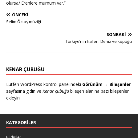
olursa/ Erenlere mumum var.”
ÖNCEKI
Selim Öztaş müziği
SONRAKI
Türkiye’nin halleri: Deniz ve köpüğü
KENAR ÇUBUĞU
Lütfen WordPress kontrol panelindeki
Görünüm → Bileşenler
sayfasına gidin ve
Kenar çubuğu
bileşen alanına bazı bileşenler
ekleyin.
KATEGORILER
Bildiriler