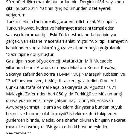
Sözünü ettiğim makale bunlardan biri. Derginin 484. sayısında
çıktı, Şubat 2014. Yazının giriş bölümünden özetleyerek
veriyorum:
Türk milletinin tarihinde ilk görünen milli timsal, ‘Alp’ tipidir:
Türk’ün kuvvet, kudret ve hakimiyet iradesini temsil eden
savaşçı kahraman tipi. Eski Türk destanlarında bu tipin yarı
gerçek, yarı efsane maceraları anlatılmıştır. “Alp” tipi İslamiyet’in
kabulünden sonra İslam’ın gaza ve cihad ruhuyla yoğrularak
“Gazi” tipine döüşmüştür.
Gazi tipinin son büyük örneği Atatürk’tür. Milli Mücadele
yıllarında henüz Atatürk olmayan Mustafa Kemal Paşa’ya,
Sakarya zaferinden sonra TBMM “Müşir-Mareşal” rütbesini ve
“Gazi” unvanını verşti. Müşirlik askeri, gazilik dini rütbelerdi.
Çünkü Mustafa Kemal Paşa, Sakarya’da 26 Ağustos 1071
Malazgirt Zaferi’nden beri 850 yıldır Türklüğü ve Müslümanlığı
dünya yüzünden silmeye çalışan haçlı zihniyetli Hristiyan
Avrupa’yı yenmişti. İslam’a ve İslam dünyasına bundan büyük
hizmet ve himmet olabilir miydi? Nitekim zaferi takip eden
günlerden birinde, Meclis, ona ithafen okunan bir şiirin nakarat
mısraı ile coşmuştu: “Bir gaza ettin ki hoşnud eyledin
Peygamber’i”