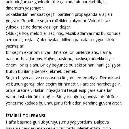
bulunduğumuz günlerde ülke çapında bir hareketlilik, bir
dinamizm yaşanıyor.
Sokaklardan her saat çeşitli partilerin propaganda araçları
geçiyor. Genellikle seçim müzikleri çalıyorlar. Volüm biraz
yüksek ise de demokrasi için değer.
Oldukça hoş melodiler seçilmiş. Müzik adamlarımız bu konuda
uzmanlaşmışlar. Çok duyulan, bilinen parçalara uygun sözler
yazmışlar.
Bir seçim ekonomisi var. Binlerce, on binlerce afiş, flama,
pankart hazırlanmış. Kağıdı, naylonu, baskısı, mürekkebiyle
önemli bir iş alanı. Bir ay boyunca bu sektör harıl harıl çalışıyor.
Bütün bunlar iş demek, ekmek demek.
Seçim heyecanı ve coşkusunu küçümsememeliyiz. Demokrasi
ve bunun gereği olan seçim bir nimettir. Partilere hareket gelir,
proje üretirler. Halkın ihtiyaçlarını tespit edip çare sunarlar.
Vatandaşta bir ümit doğar. Birey olduğunu, oyuyla bir ölçüde
yönetime katkıda bulunduğunu fark eder. Kendine güveni artar.
İZMİRLİ TOLERANSI
Hafta başında günlük yürüyüşümü yapıyordum. Balçova
Sakarya caddesinden sesler geliyordu. Merak ettim, gidip