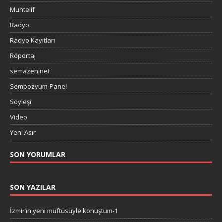
Muhtelif
Radyo
Radyo Kayıtları
Röportaj
semazen.net
Sempozyum-Panel
Söyleşi
Video
Yeni Asır
SON YORUMLAR
SON YAZILAR
İzmir’in yeni müftüsüyle konuştum-1