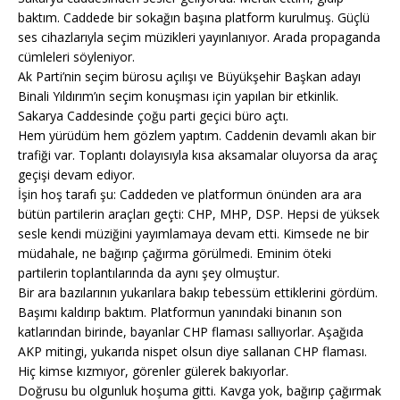
baktım. Caddede bir sokağın başına platform kurulmuş. Güçlü
ses cihazlarıyla seçim müzikleri yayınlanıyor. Arada propaganda
cümleleri söyleniyor.
Ak Parti’nin seçim bürosu açılışı ve Büyükşehir Başkan adayı
Binali Yıldırım’ın seçim konuşması için yapılan bir etkinlik.
Sakarya Caddesinde çoğu parti geçici büro açtı.
Hem yürüdüm hem gözlem yaptım. Caddenin devamlı akan bir
trafiği var. Toplantı dolayısıyla kısa aksamalar oluyorsa da araç
geçişi devam ediyor.
İşin hoş tarafı şu: Caddeden ve platformun önünden ara ara
bütün partilerin araçları geçti: CHP, MHP, DSP. Hepsi de yüksek
sesle kendi müziğini yayımlamaya devam etti. Kimsede ne bir
müdahale, ne bağırıp çağırma görülmedi. Eminim öteki
partilerin toplantılarında da aynı şey olmuştur.
Bir ara bazılarının yukarılara bakıp tebessüm ettiklerini gördüm.
Başımı kaldırıp baktım. Platformun yanındaki binanın son
katlarından birinde, bayanlar CHP flaması sallıyorlar. Aşağıda
AKP mitingi, yukarıda nispet olsun diye sallanan CHP flaması.
Hiç kimse kızmıyor, görenler gülerek bakıyorlar.
Doğrusu bu olgunluk hoşuma gitti. Kavga yok, bağırıp çağırmak